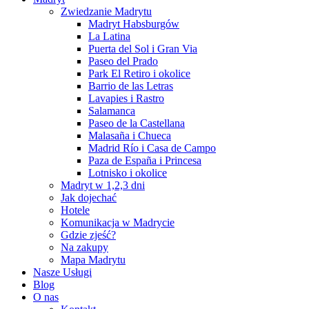
Zwiedzanie Madrytu
Madryt Habsburgów
La Latina
Puerta del Sol i Gran Via
Paseo del Prado
Park El Retiro i okolice
Barrio de las Letras
Lavapies i Rastro
Salamanca
Paseo de la Castellana
Malasaña i Chueca
Madrid Río i Casa de Campo
Paza de España i Princesa
Lotnisko i okolice
Madryt w 1,2,3 dni
Jak dojechać
Hotele
Komunikacja w Madrycie
Gdzie zjeść?
Na zakupy
Mapa Madrytu
Nasze Usługi
Blog
O nas