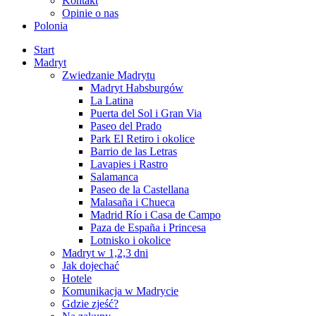
Kontakt
Opinie o nas
Polonia
Start
Madryt
Zwiedzanie Madrytu
Madryt Habsburgów
La Latina
Puerta del Sol i Gran Via
Paseo del Prado
Park El Retiro i okolice
Barrio de las Letras
Lavapies i Rastro
Salamanca
Paseo de la Castellana
Malasaña i Chueca
Madrid Río i Casa de Campo
Paza de España i Princesa
Lotnisko i okolice
Madryt w 1,2,3 dni
Jak dojechać
Hotele
Komunikacja w Madrycie
Gdzie zjeść?