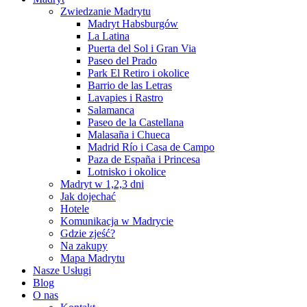
Zwiedzanie Madrytu
Madryt Habsburgów
La Latina
Puerta del Sol i Gran Via
Paseo del Prado
Park El Retiro i okolice
Barrio de las Letras
Lavapies i Rastro
Salamanca
Paseo de la Castellana
Malasaña i Chueca
Madrid Río i Casa de Campo
Paza de España i Princesa
Lotnisko i okolice
Madryt w 1,2,3 dni
Jak dojechać
Hotele
Komunikacja w Madrycie
Gdzie zjeść?
Na zakupy
Mapa Madrytu
Nasze Usługi
Blog
O nas