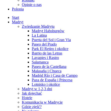
Kontakt
Opinie o nas
Polonia
Start
Madryt
Zwiedzanie Madrytu
Madryt Habsburgów
La Latina
Puerta del Sol i Gran Via
Paseo del Prado
Park El Retiro i okolice
Barrio de las Letras
Lavapies i Rastro
Salamanca
Paseo de la Castellana
Malasaña i Chueca
Madrid Río i Casa de Campo
Paza de España i Princesa
Lotnisko i okolice
Madryt w 1,2,3 dni
Jak dojechać
Hotele
Komunikacja w Madrycie
Gdzie zjeść?