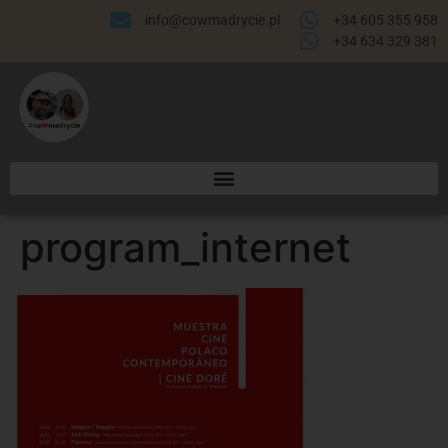
info@cowmadrycie.pl
+34 605 355 958
+34 634 329 381​
program_internet