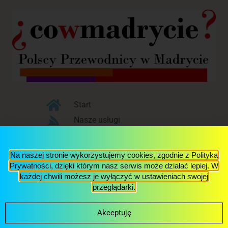
Start
Nasze usługi
Blog
O nas
Na naszej stronie wykorzystujemy cookies, zgodnie z Polityką
Kontakt
Prywatności, dzięki którym nasz serwis może działać lepiej. W
każdej chwili możesz je wyłączyć w ustawieniach swojej
przeglądarki.
© 2017 Via Polonia S.L., NIF: B87304762,
Aviso Legal y
Política de Privacidad
Akceptuję