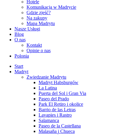
Hotele
Komunikacja w Madrycie
Gdzie zjeść?
Na zakupy
Mapa Madrytu
Nasze Usługi
Blog
O nas
Kontakt
Opinie o nas
Polonia
Start
Madryt
Zwiedzanie Madrytu
Madryt Habsburgów
La Latina
Puerta del Sol i Gran Via
Paseo del Prado
Park El Retiro i okolice
Barrio de las Letras
Lavapies i Rastro
Salamanca
Paseo de la Castellana
Malasaña i Chueca