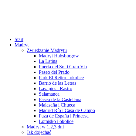
Start
Madryt
Zwiedzanie Madrytu
Madryt Habsburgów
La Latina
Puerta del Sol i Gran Via
Paseo del Prado
Park El Retiro i okolice
Barrio de las Letras
Lavapies i Rastro
Salamanca
Paseo de la Castellana
Malasaña i Chueca
Madrid Río i Casa de Campo
Paza de España i Princesa
Lotnisko i okolice
Madryt w 1,2,3 dni
Jak dojechać