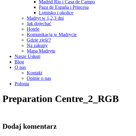
Madrid Río i Casa de Campo
Paza de España i Princesa
Lotnisko i okolice
Madryt w 1,2,3 dni
Jak dojechać
Hotele
Komunikacja w Madrycie
Gdzie zjeść?
Na zakupy
Mapa Madrytu
Nasze Usługi
Blog
O nas
Kontakt
Opinie o nas
Polonia
Preparation Centre_2_RGB
Dodaj komentarz