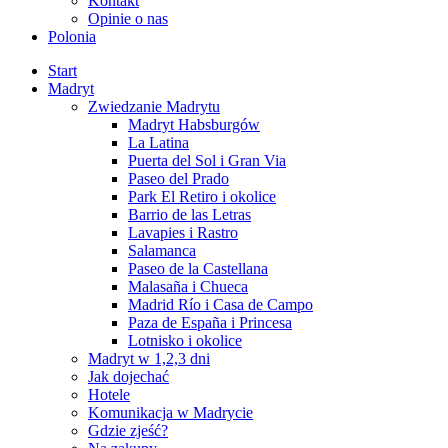
Kontakt
Opinie o nas
Polonia
Start
Madryt
Zwiedzanie Madrytu
Madryt Habsburgów
La Latina
Puerta del Sol i Gran Via
Paseo del Prado
Park El Retiro i okolice
Barrio de las Letras
Lavapies i Rastro
Salamanca
Paseo de la Castellana
Malasaña i Chueca
Madrid Río i Casa de Campo
Paza de España i Princesa
Lotnisko i okolice
Madryt w 1,2,3 dni
Jak dojechać
Hotele
Komunikacja w Madrycie
Gdzie zjeść?