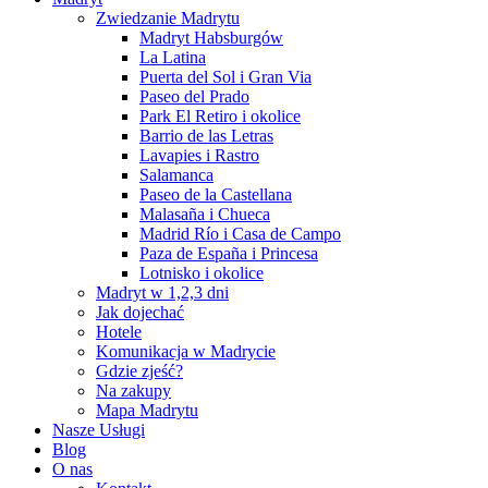
Zwiedzanie Madrytu
Madryt Habsburgów
La Latina
Puerta del Sol i Gran Via
Paseo del Prado
Park El Retiro i okolice
Barrio de las Letras
Lavapies i Rastro
Salamanca
Paseo de la Castellana
Malasaña i Chueca
Madrid Río i Casa de Campo
Paza de España i Princesa
Lotnisko i okolice
Madryt w 1,2,3 dni
Jak dojechać
Hotele
Komunikacja w Madrycie
Gdzie zjeść?
Na zakupy
Mapa Madrytu
Nasze Usługi
Blog
O nas