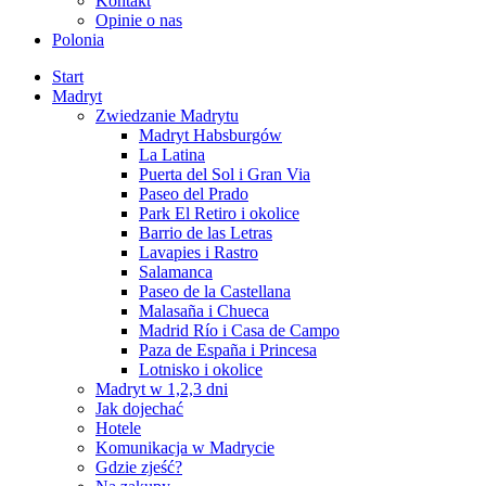
Kontakt
Opinie o nas
Polonia
Start
Madryt
Zwiedzanie Madrytu
Madryt Habsburgów
La Latina
Puerta del Sol i Gran Via
Paseo del Prado
Park El Retiro i okolice
Barrio de las Letras
Lavapies i Rastro
Salamanca
Paseo de la Castellana
Malasaña i Chueca
Madrid Río i Casa de Campo
Paza de España i Princesa
Lotnisko i okolice
Madryt w 1,2,3 dni
Jak dojechać
Hotele
Komunikacja w Madrycie
Gdzie zjeść?