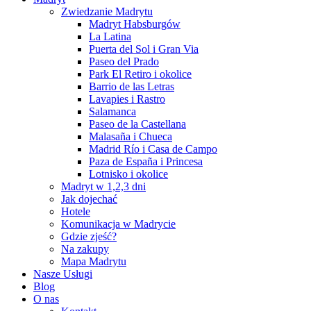
Zwiedzanie Madrytu
Madryt Habsburgów
La Latina
Puerta del Sol i Gran Via
Paseo del Prado
Park El Retiro i okolice
Barrio de las Letras
Lavapies i Rastro
Salamanca
Paseo de la Castellana
Malasaña i Chueca
Madrid Río i Casa de Campo
Paza de España i Princesa
Lotnisko i okolice
Madryt w 1,2,3 dni
Jak dojechać
Hotele
Komunikacja w Madrycie
Gdzie zjeść?
Na zakupy
Mapa Madrytu
Nasze Usługi
Blog
O nas