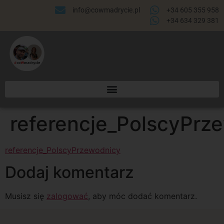
info@cowmadrycie.pl
+34 605 355 958
+34 634 329 381​
referencje_PolscyPrz
referencje_PolscyPrzewodnicy
Dodaj komentarz
Musisz się
zalogować
, aby móc dodać komentarz.