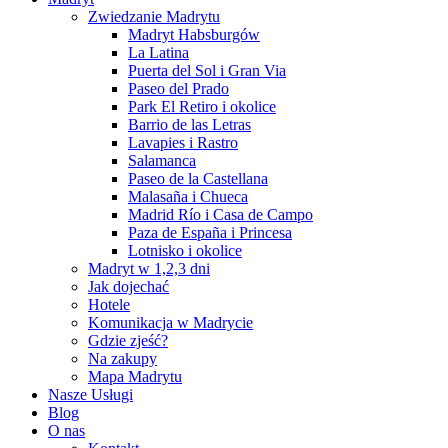
Zwiedzanie Madrytu
Madryt Habsburgów
La Latina
Puerta del Sol i Gran Via
Paseo del Prado
Park El Retiro i okolice
Barrio de las Letras
Lavapies i Rastro
Salamanca
Paseo de la Castellana
Malasaña i Chueca
Madrid Río i Casa de Campo
Paza de España i Princesa
Lotnisko i okolice
Madryt w 1,2,3 dni
Jak dojechać
Hotele
Komunikacja w Madrycie
Gdzie zjeść?
Na zakupy
Mapa Madrytu
Nasze Usługi
Blog
O nas