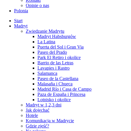
Kontakt
Opinie o nas
Polonia
Start
Madryt
Zwiedzanie Madrytu
Madryt Habsburgów
La Latina
Puerta del Sol i Gran Via
Paseo del Prado
Park El Retiro i okolice
Barrio de las Letras
Lavapies i Rastro
Salamanca
Paseo de la Castellana
Malasaña i Chueca
Madrid Río i Casa de Campo
Paza de España i Princesa
Lotnisko i okolice
Madryt w 1,2,3 dni
Jak dojechać
Hotele
Komunikacja w Madrycie
Gdzie zjeść?