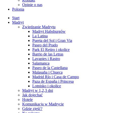
Kontakt
Opinie o nas
Polonia
Start
Madryt
Zwiedzanie Madrytu
Madryt Habsburgów
La Latina
Puerta del Sol i Gran Via
Paseo del Prado
Park El Retiro i okolice
Barrio de las Letras
Lavapies i Rastro
Salamanca
Paseo de la Castellana
Malasaña i Chueca
Madrid Río i Casa de Campo
Paza de España i Princesa
Lotnisko i okolice
Madryt w 1,2,3 dni
Jak dojechać
Hotele
Komunikacja w Madrycie
Gdzie zjeść?