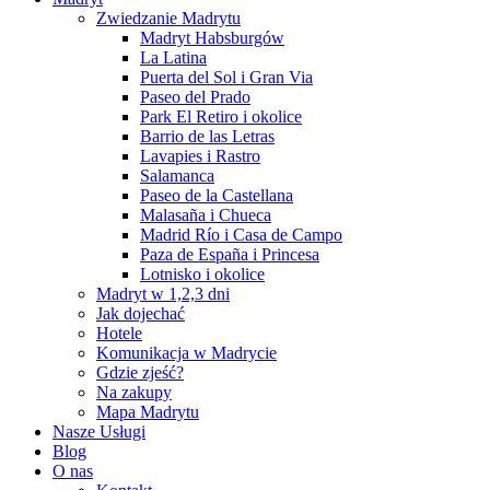
Zwiedzanie Madrytu
Madryt Habsburgów
La Latina
Puerta del Sol i Gran Via
Paseo del Prado
Park El Retiro i okolice
Barrio de las Letras
Lavapies i Rastro
Salamanca
Paseo de la Castellana
Malasaña i Chueca
Madrid Río i Casa de Campo
Paza de España i Princesa
Lotnisko i okolice
Madryt w 1,2,3 dni
Jak dojechać
Hotele
Komunikacja w Madrycie
Gdzie zjeść?
Na zakupy
Mapa Madrytu
Nasze Usługi
Blog
O nas