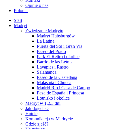
Kontakt
Opinie o nas
Polonia
Start
Madryt
Zwiedzanie Madrytu
Madryt Habsburgów
La Latina
Puerta del Sol i Gran Via
Paseo del Prado
Park El Retiro i okolice
Barrio de las Letras
Lavapies i Rastro
Salamanca
Paseo de la Castellana
Malasaña i Chueca
Madrid Río i Casa de Campo
Paza de España i Princesa
Lotnisko i okolice
Madryt w 1,2,3 dni
Jak dojechać
Hotele
Komunikacja w Madrycie
Gdzie zjeść?