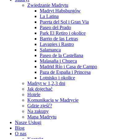
Zwiedzanie Madrytu
Madryt Habsburgów
La Latina
Puerta del Sol i Gran Via
Paseo del Prado
Park El Retiro i okolice
Barrio de las Letras
Lavapies i Rastro
Salamanca
Paseo de la Castellana
Malasaña i Chueca
Madrid Río i Casa de Campo
Paza de España i Princesa
Lotnisko i okolice
Madryt w 1,2,3 dni
Jak dojechać
Hotele
Komunikacja w Madrycie
Gdzie zjeść?
Na zakupy
Mapa Madrytu
Nasze Usługi
Blog
O nas