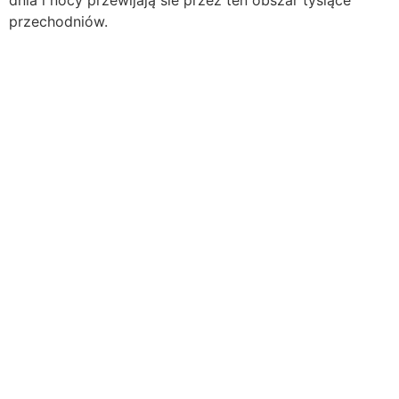
dnia i nocy przewijają sie przez ten obszar tysiące
przechodniów.