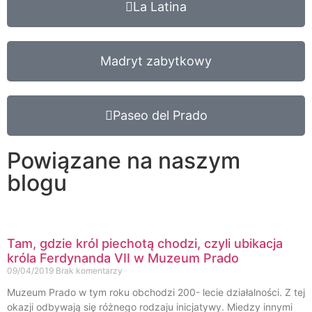
La Latina
Madryt zabytkowy
Paseo del Prado
Powiązane na naszym
blogu
Tam, gdzie król piechotą chodzi, czyli ubikacja
króla Ferdynanda VII w Muzeum Prado
09/04/2019
Brak komentarzy
Muzeum Prado w tym roku obchodzi 200- lecie działalności. Z tej
okazji odbywają się różnego rodzaju inicjatywy. Miedzy innymi