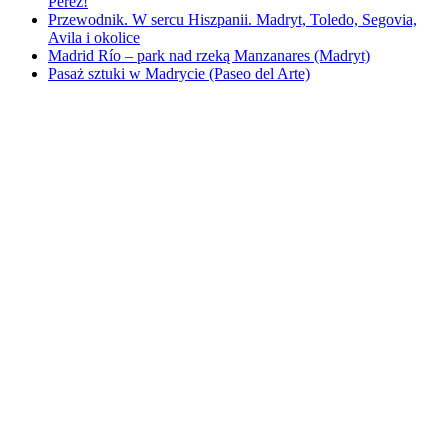
Perez!
Przewodnik. W sercu Hiszpanii. Madryt, Toledo, Segovia,
Avila i okolice
Madrid Río – park nad rzeką Manzanares (Madryt)
Pasaż sztuki w Madrycie (Paseo del Arte)