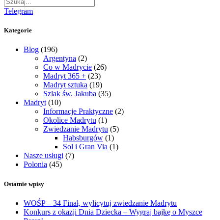
Telegram
Kategorie
Blog
(196)
Argentyna
(2)
Co w Madrycie
(26)
Madryt 365 +
(23)
Madryt sztuka
(19)
Szlak św. Jakuba
(35)
Madryt
(10)
Informacje Praktyczne
(2)
Okolice Madrytu
(1)
Zwiedzanie Madrytu
(5)
Habsburgów
(1)
Sol i Gran Via
(1)
Nasze usługi
(7)
Polonia
(45)
Ostatnie wpisy
WOŚP – 34 Finał, wylicytuj zwiedzanie Madrytu
Konkurs z okazji Dnia Dziecka – Wygraj bajkę o Myszce