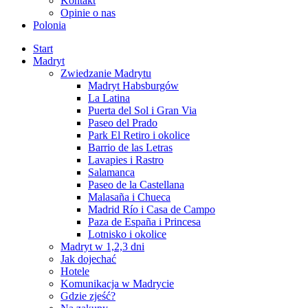
Kontakt
Opinie o nas
Polonia
Start
Madryt
Zwiedzanie Madrytu
Madryt Habsburgów
La Latina
Puerta del Sol i Gran Via
Paseo del Prado
Park El Retiro i okolice
Barrio de las Letras
Lavapies i Rastro
Salamanca
Paseo de la Castellana
Malasaña i Chueca
Madrid Río i Casa de Campo
Paza de España i Princesa
Lotnisko i okolice
Madryt w 1,2,3 dni
Jak dojechać
Hotele
Komunikacja w Madrycie
Gdzie zjeść?