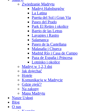
Zwiedzanie Madrytu
Madryt Habsburgów
La Latina
Puerta del Sol i Gran Via
Paseo del Prado
Park El Retiro i okolice
Barrio de las Letras
Lavapies i Rastro
Salamanca
Paseo de la Castellana
Malasaña i Chueca
Madrid Río i Casa de Campo
Paza de España i Princesa
Lotnisko i okolice
Madryt w 1,2,3 dni
Jak dojechać
Hotele
Komunikacja w Madrycie
Gdzie zjeść?
Na zakupy
Mapa Madrytu
Nasze Usługi
Blog
O nas