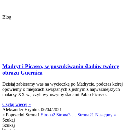
Blog
Madryt i Picasso, w poszukiwaniu śladów twórcy
obrazu Guernica
Dzisiaj zabieramy was na wycieczkę po Madrycie, podczas której
opowiemy o miejscach związanych z jednym z najważniejszych
malarzy XX w., czyli wyruszymy śladami Pablo Picasso.
Czytaj więcej »
Aleksander Hryniuk
06/04/2021
« Poprzedni
Strona
1
Strona
2
Strona
3
…
Strona
21
Następny »
Szukaj
Szukaj