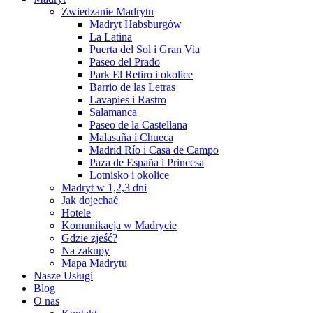
Zwiedzanie Madrytu
Madryt Habsburgów
La Latina
Puerta del Sol i Gran Via
Paseo del Prado
Park El Retiro i okolice
Barrio de las Letras
Lavapies i Rastro
Salamanca
Paseo de la Castellana
Malasaña i Chueca
Madrid Río i Casa de Campo
Paza de España i Princesa
Lotnisko i okolice
Madryt w 1,2,3 dni
Jak dojechać
Hotele
Komunikacja w Madrycie
Gdzie zjeść?
Na zakupy
Mapa Madrytu
Nasze Usługi
Blog
O nas