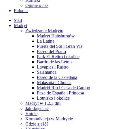
Kontakt
Opinie o nas
Polonia
Start
Madryt
Zwiedzanie Madrytu
Madryt Habsburgów
La Latina
Puerta del Sol i Gran Via
Paseo del Prado
Park El Retiro i okolice
Barrio de las Letras
Lavapies i Rastro
Salamanca
Paseo de la Castellana
Malasaña i Chueca
Madrid Río i Casa de Campo
Paza de España i Princesa
Lotnisko i okolice
Madryt w 1,2,3 dni
Jak dojechać
Hotele
Komunikacja w Madrycie
Gdzie zjeść?