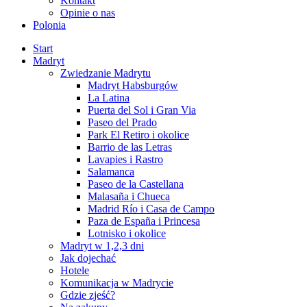
Kontakt
Opinie o nas
Polonia
Start
Madryt
Zwiedzanie Madrytu
Madryt Habsburgów
La Latina
Puerta del Sol i Gran Via
Paseo del Prado
Park El Retiro i okolice
Barrio de las Letras
Lavapies i Rastro
Salamanca
Paseo de la Castellana
Malasaña i Chueca
Madrid Río i Casa de Campo
Paza de España i Princesa
Lotnisko i okolice
Madryt w 1,2,3 dni
Jak dojechać
Hotele
Komunikacja w Madrycie
Gdzie zjeść?