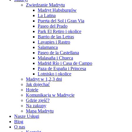
Zwiedzanie Madrytu
Madryt Habsburgów
La Latina
Puerta del Sol i Gran Via
Paseo del Prado
Park El Retiro i okolice
Barrio de las Letras
Lavapies i Rastro
Salamanca
Paseo de la Castellana
Malasaña i Chueca
Madrid Río i Casa de Campo
Paza de España i Princesa
Lotnisko i okolice
Madryt w 1,2,3 dni
Jak dojechać
Hotele
Komunikacja w Madrycie
Gdzie zjeść?
Na zakupy
Mapa Madrytu
Nasze Usługi
Blog
O nas