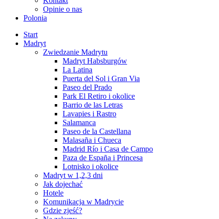
Kontakt
Opinie o nas
Polonia
Start
Madryt
Zwiedzanie Madrytu
Madryt Habsburgów
La Latina
Puerta del Sol i Gran Via
Paseo del Prado
Park El Retiro i okolice
Barrio de las Letras
Lavapies i Rastro
Salamanca
Paseo de la Castellana
Malasaña i Chueca
Madrid Río i Casa de Campo
Paza de España i Princesa
Lotnisko i okolice
Madryt w 1,2,3 dni
Jak dojechać
Hotele
Komunikacja w Madrycie
Gdzie zjeść?