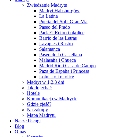
Zwiedzanie Madrytu
Madryt Habsburgów
La Latina
Puerta del Sol i Gran Via
Paseo del Prado
Park El Retiro i okolice
Barrio de las Letras
Lavapies i Rastro
Salamanca
Paseo de la Castellana
Malasaña i Chueca
Madrid Río i Casa de Campo
Paza de España i Princesa
Lotnisko i okolice
Madryt w 1,2,3 dni
Jak dojechać
Hotele
Komunikacja w Madrycie
Gdzie zjeść?
Na zakupy
Mapa Madrytu
Nasze Usługi
Blog
O nas