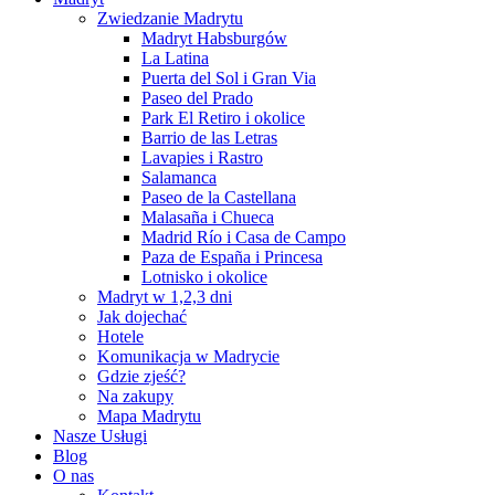
Zwiedzanie Madrytu
Madryt Habsburgów
La Latina
Puerta del Sol i Gran Via
Paseo del Prado
Park El Retiro i okolice
Barrio de las Letras
Lavapies i Rastro
Salamanca
Paseo de la Castellana
Malasaña i Chueca
Madrid Río i Casa de Campo
Paza de España i Princesa
Lotnisko i okolice
Madryt w 1,2,3 dni
Jak dojechać
Hotele
Komunikacja w Madrycie
Gdzie zjeść?
Na zakupy
Mapa Madrytu
Nasze Usługi
Blog
O nas