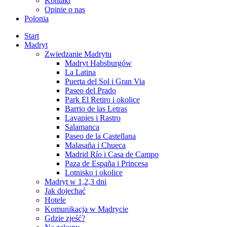
Kontakt
Opinie o nas
Polonia
Start
Madryt
Zwiedzanie Madrytu
Madryt Habsburgów
La Latina
Puerta del Sol i Gran Via
Paseo del Prado
Park El Retiro i okolice
Barrio de las Letras
Lavapies i Rastro
Salamanca
Paseo de la Castellana
Malasaña i Chueca
Madrid Río i Casa de Campo
Paza de España i Princesa
Lotnisko i okolice
Madryt w 1,2,3 dni
Jak dojechać
Hotele
Komunikacja w Madrycie
Gdzie zjeść?