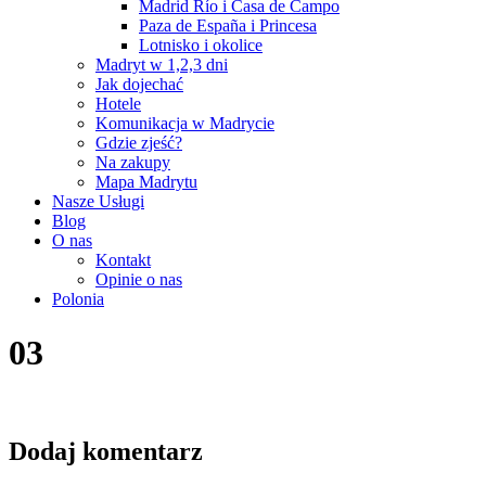
Madrid Río i Casa de Campo
Paza de España i Princesa
Lotnisko i okolice
Madryt w 1,2,3 dni
Jak dojechać
Hotele
Komunikacja w Madrycie
Gdzie zjeść?
Na zakupy
Mapa Madrytu
Nasze Usługi
Blog
O nas
Kontakt
Opinie o nas
Polonia
03
Dodaj komentarz