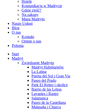
Hotele
Komunikacja w Madrycie
Gdzie zjeść?
Na zakupy
Mapa Madrytu
Nasze Usługi
Blog
O nas
Kontakt
Opinie o nas
Polonia
Start
Madryt
Zwiedzanie Madrytu
Madryt Habsburgów
La Latina
Puerta del Sol i Gran Via
Paseo del Prado
Park El Retiro i okolice
Barrio de las Letras
Lavapies i Rastro
Salamanca
Paseo de la Castellana
Malasaña i Chueca