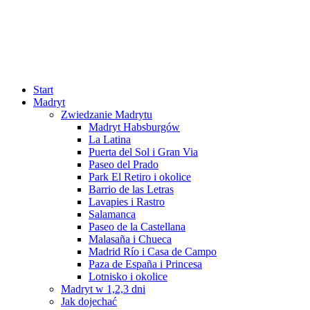
Start
Madryt
Zwiedzanie Madrytu
Madryt Habsburgów
La Latina
Puerta del Sol i Gran Via
Paseo del Prado
Park El Retiro i okolice
Barrio de las Letras
Lavapies i Rastro
Salamanca
Paseo de la Castellana
Malasaña i Chueca
Madrid Río i Casa de Campo
Paza de España i Princesa
Lotnisko i okolice
Madryt w 1,2,3 dni
Jak dojechać