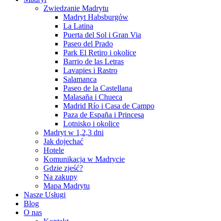
Zwiedzanie Madrytu
Madryt Habsburgów
La Latina
Puerta del Sol i Gran Via
Paseo del Prado
Park El Retiro i okolice
Barrio de las Letras
Lavapies i Rastro
Salamanca
Paseo de la Castellana
Malasaña i Chueca
Madrid Río i Casa de Campo
Paza de España i Princesa
Lotnisko i okolice
Madryt w 1,2,3 dni
Jak dojechać
Hotele
Komunikacja w Madrycie
Gdzie zjeść?
Na zakupy
Mapa Madrytu
Nasze Usługi
Blog
O nas