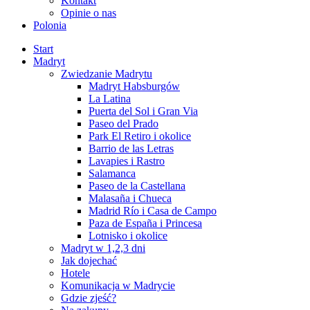
Kontakt
Opinie o nas
Polonia
Start
Madryt
Zwiedzanie Madrytu
Madryt Habsburgów
La Latina
Puerta del Sol i Gran Via
Paseo del Prado
Park El Retiro i okolice
Barrio de las Letras
Lavapies i Rastro
Salamanca
Paseo de la Castellana
Malasaña i Chueca
Madrid Río i Casa de Campo
Paza de España i Princesa
Lotnisko i okolice
Madryt w 1,2,3 dni
Jak dojechać
Hotele
Komunikacja w Madrycie
Gdzie zjeść?