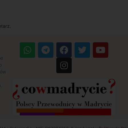
tarz.
po
o
ków
n
).