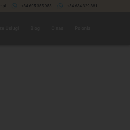
.pl
+34 605 355 958
+34 634 329 381​
ze Usługi
Blog
O nas
Polonia