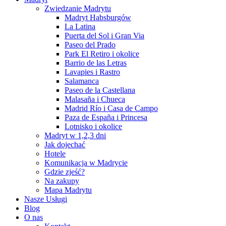
Zwiedzanie Madrytu
Madryt Habsburgów
La Latina
Puerta del Sol i Gran Via
Paseo del Prado
Park El Retiro i okolice
Barrio de las Letras
Lavapies i Rastro
Salamanca
Paseo de la Castellana
Malasaña i Chueca
Madrid Río i Casa de Campo
Paza de España i Princesa
Lotnisko i okolice
Madryt w 1,2,3 dni
Jak dojechać
Hotele
Komunikacja w Madrycie
Gdzie zjeść?
Na zakupy
Mapa Madrytu
Nasze Usługi
Blog
O nas