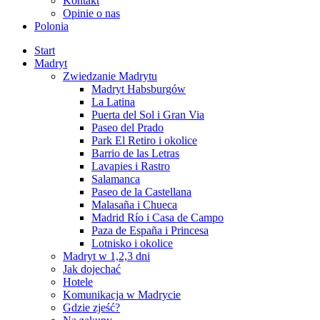
Kontakt
Opinie o nas
Polonia
Start
Madryt
Zwiedzanie Madrytu
Madryt Habsburgów
La Latina
Puerta del Sol i Gran Via
Paseo del Prado
Park El Retiro i okolice
Barrio de las Letras
Lavapies i Rastro
Salamanca
Paseo de la Castellana
Malasaña i Chueca
Madrid Río i Casa de Campo
Paza de España i Princesa
Lotnisko i okolice
Madryt w 1,2,3 dni
Jak dojechać
Hotele
Komunikacja w Madrycie
Gdzie zjeść?