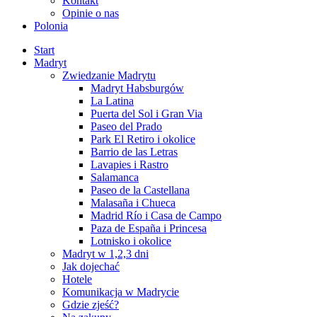
Kontakt
Opinie o nas
Polonia
Start
Madryt
Zwiedzanie Madrytu
Madryt Habsburgów
La Latina
Puerta del Sol i Gran Via
Paseo del Prado
Park El Retiro i okolice
Barrio de las Letras
Lavapies i Rastro
Salamanca
Paseo de la Castellana
Malasaña i Chueca
Madrid Río i Casa de Campo
Paza de España i Princesa
Lotnisko i okolice
Madryt w 1,2,3 dni
Jak dojechać
Hotele
Komunikacja w Madrycie
Gdzie zjeść?