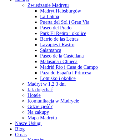
Zwiedzanie Madrytu
Madryt Habsburgów
La Latina
Puerta del Sol i Gran Via
Paseo del Prado
Park El Retiro i okolice
Barrio de las Letras
Lavapies i Rastro
Salamanca
Paseo de la Castellana
Malasaña i Chueca
Madrid Río i Casa de Campo
Paza de España i Princesa
Lotnisko i okolice
Madryt w 1,2,3 dni
Jak dojechać
Hotele
Komunikacja w Madrycie
Gdzie zjeść?
Na zakupy
Mapa Madrytu
Nasze Usługi
Blog
O nas