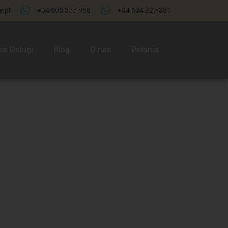
.pl
+34 605 355 958
+34 634 329 381​
ze Usługi
Blog
O nas
Polonia