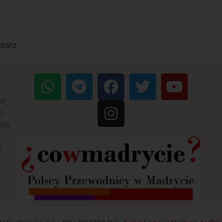
tarz.
po
o
ków
n
).