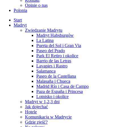
Kontakt
Opinie o nas
Polonia
Start
Madryt
Zwiedzanie Madrytu
Madryt Habsburgów
La Latina
Puerta del Sol i Gran Via
Paseo del Prado
Park El Retiro i okolice
Barrio de las Letras
Lavapies i Rastro
Salamanca
Paseo de la Castellana
Malasaña i Chueca
Madrid Río i Casa de Campo
Paza de España i Princesa
Lotnisko i okolice
Madryt w 1,2,3 dni
Jak dojechać
Hotele
Komunikacja w Madrycie
Gdzie zjeść?