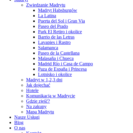
Zwiedzanie Madrytu
Madryt Habsburgów
La Latina
Puerta del Sol i Gran Via
Paseo del Prado
Park El Retiro i okolice
Barrio de las Letras
Lavapies i Rastro
Salamanca
Paseo de la Castellana
Malasaña i Chueca
Madrid Río i Casa de Campo
Paza de España i Princesa
Lotnisko i okolice
Madryt w 1,2,3 dni
Jak dojechać
Hotele
Komunikacja w Madrycie
Gdzie zjeść?
Na zakupy
Mapa Madrytu
Nasze Usługi
Blog
O nas