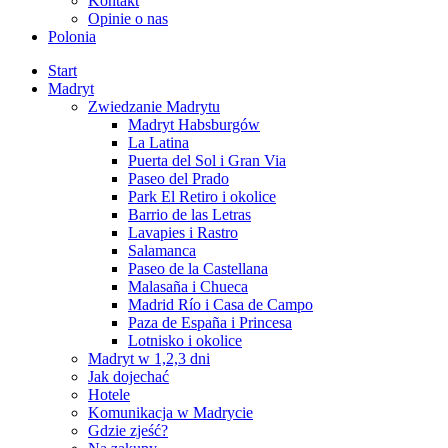
Kontakt
Opinie o nas
Polonia
Start
Madryt
Zwiedzanie Madrytu
Madryt Habsburgów
La Latina
Puerta del Sol i Gran Via
Paseo del Prado
Park El Retiro i okolice
Barrio de las Letras
Lavapies i Rastro
Salamanca
Paseo de la Castellana
Malasaña i Chueca
Madrid Río i Casa de Campo
Paza de España i Princesa
Lotnisko i okolice
Madryt w 1,2,3 dni
Jak dojechać
Hotele
Komunikacja w Madrycie
Gdzie zjeść?