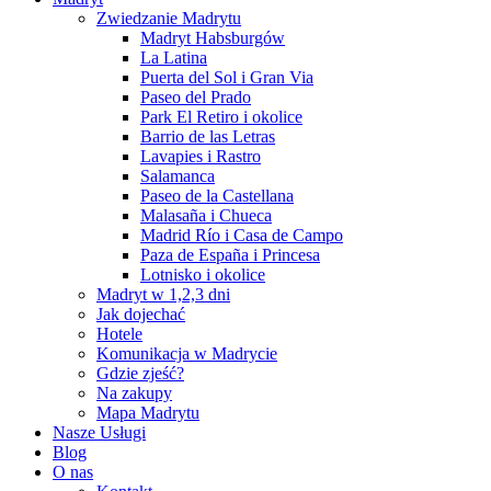
Zwiedzanie Madrytu
Madryt Habsburgów
La Latina
Puerta del Sol i Gran Via
Paseo del Prado
Park El Retiro i okolice
Barrio de las Letras
Lavapies i Rastro
Salamanca
Paseo de la Castellana
Malasaña i Chueca
Madrid Río i Casa de Campo
Paza de España i Princesa
Lotnisko i okolice
Madryt w 1,2,3 dni
Jak dojechać
Hotele
Komunikacja w Madrycie
Gdzie zjeść?
Na zakupy
Mapa Madrytu
Nasze Usługi
Blog
O nas