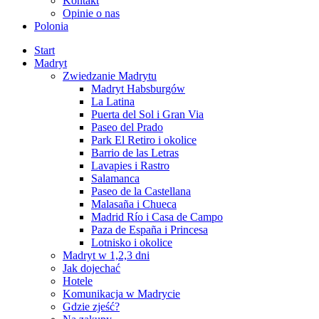
Kontakt
Opinie o nas
Polonia
Start
Madryt
Zwiedzanie Madrytu
Madryt Habsburgów
La Latina
Puerta del Sol i Gran Via
Paseo del Prado
Park El Retiro i okolice
Barrio de las Letras
Lavapies i Rastro
Salamanca
Paseo de la Castellana
Malasaña i Chueca
Madrid Río i Casa de Campo
Paza de España i Princesa
Lotnisko i okolice
Madryt w 1,2,3 dni
Jak dojechać
Hotele
Komunikacja w Madrycie
Gdzie zjeść?