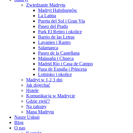
Zwiedzanie Madrytu
Madryt Habsburgów
La Latina
Puerta del Sol i Gran Via
Paseo del Prado
Park El Retiro i okolice
Barrio de las Letras
Lavapies i Rastro
Salamanca
Paseo de la Castellana
Malasaña i Chueca
Madrid Río i Casa de Campo
Paza de España i Princesa
Lotnisko i okolice
Madryt w 1,2,3 dni
Jak dojechać
Hotele
Komunikacja w Madrycie
Gdzie zjeść?
Na zakupy
Mapa Madrytu
Nasze Usługi
Blog
O nas