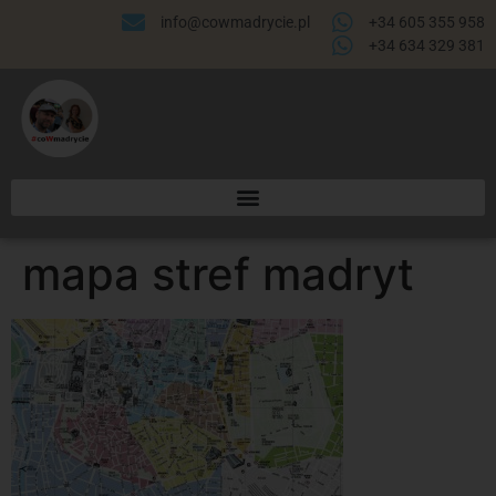
info@cowmadrycie.pl
+34 605 355 958
+34 634 329 381​
mapa stref madryt