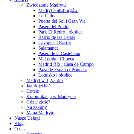
Zwiedzanie Madrytu
Madryt Habsburgów
La Latina
Puerta del Sol i Gran Via
Paseo del Prado
Park El Retiro i okolice
Barrio de las Letras
Lavapies i Rastro
Salamanca
Paseo de la Castellana
Malasaña i Chueca
Madrid Río i Casa de Campo
Paza de España i Princesa
Lotnisko i okolice
Madryt w 1,2,3 dni
Jak dojechać
Hotele
Komunikacja w Madrycie
Gdzie zjeść?
Na zakupy
Mapa Madrytu
Nasze Usługi
Blog
O nas