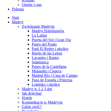
Kontakt
Opinie o nas
Polonia
Start
Madryt
Zwiedzanie Madrytu
Madryt Habsburgów
La Latina
Puerta del Sol i Gran Via
Paseo del Prado
Park El Retiro i okolice
Barrio de las Letras
Lavapies i Rastro
Salamanca
Paseo de la Castellana
Malasaña i Chueca
Madrid Río i Casa de Campo
Paza de España i Princesa
Lotnisko i okolice
Madryt w 1,2,3 dni
Jak dojechać
Hotele
Komunikacja w Madrycie
Gdzie zjeść?