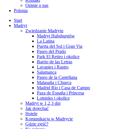
Kontakt
Opinie o nas
Polonia
Start
Madryt
Zwiedzanie Madrytu
Madryt Habsburgów
La Latina
Puerta del Sol i Gran Via
Paseo del Prado
Park El Retiro i okolice
Barrio de las Letras
Lavapies i Rastro
Salamanca
Paseo de la Castellana
Malasaña i Chueca
Madrid Río i Casa de Campo
Paza de España i Princesa
Lotnisko i okolice
Madryt w 1,2,3 dni
Jak dojechać
Hotele
Komunikacja w Madrycie
Gdzie zjeść?