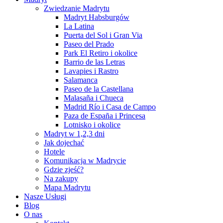
Zwiedzanie Madrytu
Madryt Habsburgów
La Latina
Puerta del Sol i Gran Via
Paseo del Prado
Park El Retiro i okolice
Barrio de las Letras
Lavapies i Rastro
Salamanca
Paseo de la Castellana
Malasaña i Chueca
Madrid Río i Casa de Campo
Paza de España i Princesa
Lotnisko i okolice
Madryt w 1,2,3 dni
Jak dojechać
Hotele
Komunikacja w Madrycie
Gdzie zjeść?
Na zakupy
Mapa Madrytu
Nasze Usługi
Blog
O nas