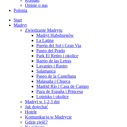
Kontakt
Opinie o nas
Polonia
Start
Madryt
Zwiedzanie Madrytu
Madryt Habsburgów
La Latina
Puerta del Sol i Gran Via
Paseo del Prado
Park El Retiro i okolice
Barrio de las Letras
Lavapies i Rastro
Salamanca
Paseo de la Castellana
Malasaña i Chueca
Madrid Río i Casa de Campo
Paza de España i Princesa
Lotnisko i okolice
Madryt w 1,2,3 dni
Jak dojechać
Hotele
Komunikacja w Madrycie
Gdzie zjeść?