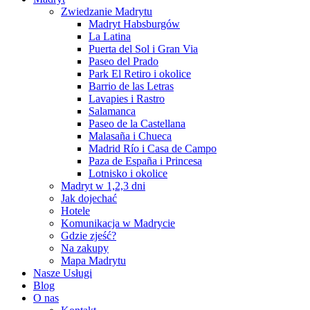
Zwiedzanie Madrytu
Madryt Habsburgów
La Latina
Puerta del Sol i Gran Via
Paseo del Prado
Park El Retiro i okolice
Barrio de las Letras
Lavapies i Rastro
Salamanca
Paseo de la Castellana
Malasaña i Chueca
Madrid Río i Casa de Campo
Paza de España i Princesa
Lotnisko i okolice
Madryt w 1,2,3 dni
Jak dojechać
Hotele
Komunikacja w Madrycie
Gdzie zjeść?
Na zakupy
Mapa Madrytu
Nasze Usługi
Blog
O nas