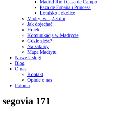
Madrid Río i Casa de Campo
Paza de España i Princesa
Lotnisko i okolice
Madryt w 1,2,3 dni
Jak dojechać
Hotele
Komunikacja w Madrycie
Gdzie zjeść?
Na zakupy
Mapa Madrytu
Nasze Usługi
Blog
O nas
Kontakt
Opinie o nas
Polonia
segovia 171