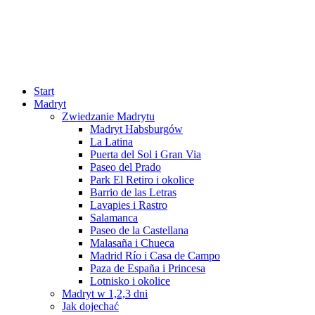
Start
Madryt
Zwiedzanie Madrytu
Madryt Habsburgów
La Latina
Puerta del Sol i Gran Via
Paseo del Prado
Park El Retiro i okolice
Barrio de las Letras
Lavapies i Rastro
Salamanca
Paseo de la Castellana
Malasaña i Chueca
Madrid Río i Casa de Campo
Paza de España i Princesa
Lotnisko i okolice
Madryt w 1,2,3 dni
Jak dojechać