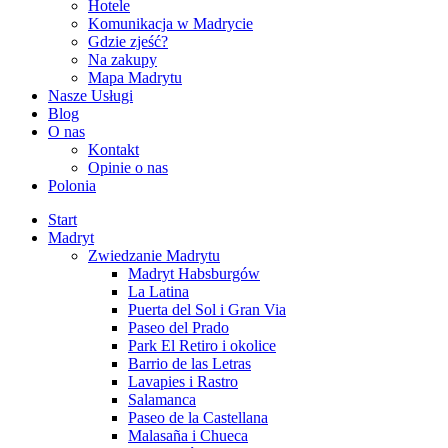
Hotele
Komunikacja w Madrycie
Gdzie zjeść?
Na zakupy
Mapa Madrytu
Nasze Usługi
Blog
O nas
Kontakt
Opinie o nas
Polonia
Start
Madryt
Zwiedzanie Madrytu
Madryt Habsburgów
La Latina
Puerta del Sol i Gran Via
Paseo del Prado
Park El Retiro i okolice
Barrio de las Letras
Lavapies i Rastro
Salamanca
Paseo de la Castellana
Malasaña i Chueca