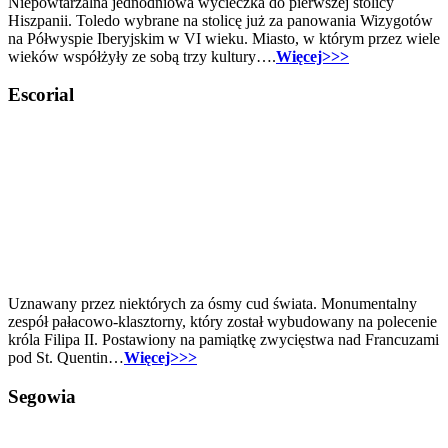
Niepowtarzalna jednodniowa wycieczka do pierwszej stolicy
Hiszpanii. Toledo wybrane na stolicę już za panowania Wizygotów
na Półwyspie Iberyjskim w VI wieku. Miasto, w którym przez wiele
wieków współżyły ze sobą trzy kultury….
Więcej>>>
Escorial
Uznawany przez niektórych za ósmy cud świata. Monumentalny
zespół pałacowo-klasztorny, który został wybudowany na polecenie
króla Filipa II. Postawiony na pamiątkę zwycięstwa nad Francuzami
pod St. Quentin…
Więcej>>>
Segowia