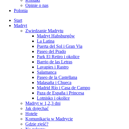
Kontakt
Opinie o nas
Polonia
Start
Madryt
Zwiedzanie Madrytu
Madryt Habsburgów
La Latina
Puerta del Sol i Gran Via
Paseo del Prado
Park El Retiro i okolice
Barrio de las Letras
Lavapies i Rastro
Salamanca
Paseo de la Castellana
Malasaña i Chueca
Madrid Río i Casa de Campo
Paza de España i Princesa
Lotnisko i okolice
Madryt w 1,2,3 dni
Jak dojechać
Hotele
Komunikacja w Madrycie
Gdzie zjeść?