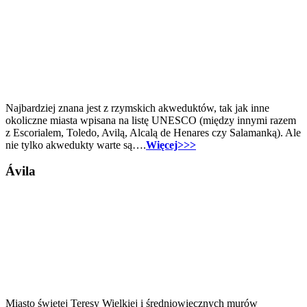
Najbardziej znana jest z rzymskich akweduktów, tak jak inne
okoliczne miasta wpisana na listę UNESCO (między innymi razem
z Escorialem, Toledo, Avilą, Alcalą de Henares czy Salamanką). Ale
nie tylko akwedukty warte są….
Więcej>>>
Ávila
Miasto świętej Teresy Wielkiej i średniowiecznych murów