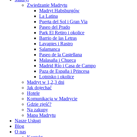
Zwiedzanie Madrytu
Madryt Habsburgów
La Latina
Puerta del Sol i Gran Via
Paseo del Prado
Park El Retiro i okolice
Barrio de las Letras
Lavapies i Rastro
Salamanca
Paseo de la Castellana
Malasaña i Chueca
Madrid Río i Casa de Campo
Paza de España i Princesa
Lotnisko i okolice
Madryt w 1,2,3 dni
Jak dojechać
Hotele
Komunikacja w Madrycie
Gdzie zjeść?
Na zakupy
Mapa Madrytu
Nasze Usługi
Blog
O nas