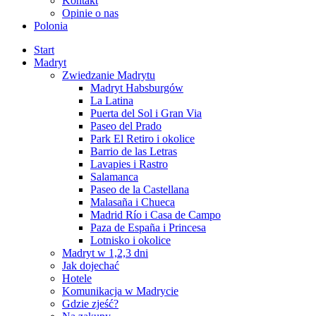
Kontakt
Opinie o nas
Polonia
Start
Madryt
Zwiedzanie Madrytu
Madryt Habsburgów
La Latina
Puerta del Sol i Gran Via
Paseo del Prado
Park El Retiro i okolice
Barrio de las Letras
Lavapies i Rastro
Salamanca
Paseo de la Castellana
Malasaña i Chueca
Madrid Río i Casa de Campo
Paza de España i Princesa
Lotnisko i okolice
Madryt w 1,2,3 dni
Jak dojechać
Hotele
Komunikacja w Madrycie
Gdzie zjeść?