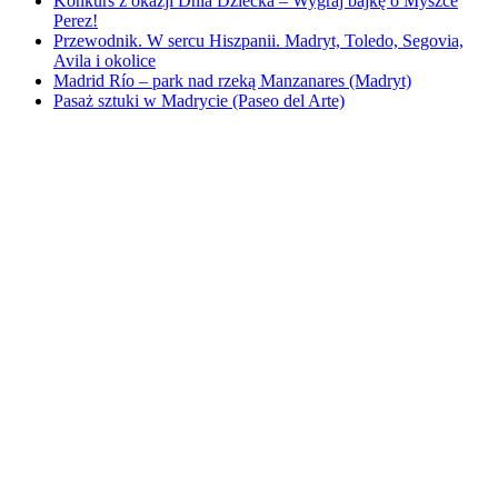
Konkurs z okazji Dnia Dziecka – Wygraj bajkę o Myszce
Perez!
Przewodnik. W sercu Hiszpanii. Madryt, Toledo, Segovia,
Avila i okolice
Madrid Río – park nad rzeką Manzanares (Madryt)
Pasaż sztuki w Madrycie (Paseo del Arte)