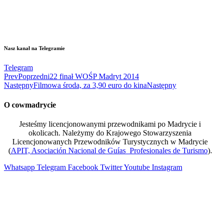
Nasz kanał na Telegramie
Telegram
Prev
Poprzedni
22 finał WOŚP Madryt 2014
Następny
Filmowa środa, za 3,90 euro do kina
Następny
O cowmadrycie
Jesteśmy licencjonowanymi przewodnikami po Madrycie i
okolicach. Należymy do Krajowego Stowarzyszenia
Licencjonowanych Przewodników Turystycznych w Madrycie
(
APIT, Asociación Nacional de Guías Profesionales de Turismo
).
Whatsapp
Telegram
Facebook
Twitter
Youtube
Instagram