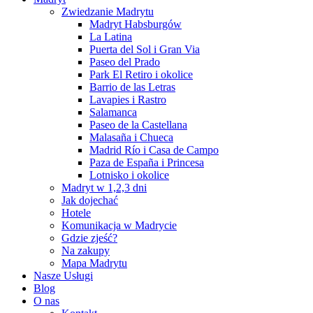
Zwiedzanie Madrytu
Madryt Habsburgów
La Latina
Puerta del Sol i Gran Via
Paseo del Prado
Park El Retiro i okolice
Barrio de las Letras
Lavapies i Rastro
Salamanca
Paseo de la Castellana
Malasaña i Chueca
Madrid Río i Casa de Campo
Paza de España i Princesa
Lotnisko i okolice
Madryt w 1,2,3 dni
Jak dojechać
Hotele
Komunikacja w Madrycie
Gdzie zjeść?
Na zakupy
Mapa Madrytu
Nasze Usługi
Blog
O nas