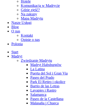
Hotele
Komunikacja w Madrycie
Gdzie zjeść?
Na zakupy
Mapa Madrytu
Nasze Usługi
Blog
O nas
Kontakt
Opinie o nas
Polonia
Start
Madryt
Zwiedzanie Madrytu
Madryt Habsburgów
La Latina
Puerta del Sol i Gran Via
Paseo del Prado
Park El Retiro i okolice
Barrio de las Letras
Lavapies i Rastro
Salamanca
Paseo de la Castellana
Malasaña i Chueca