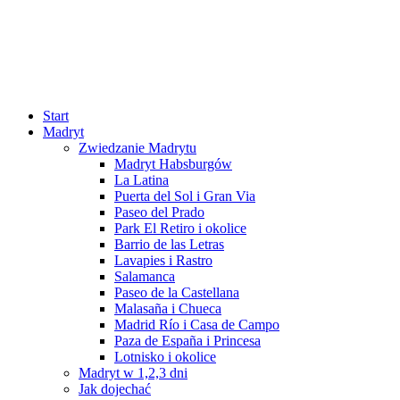
Start
Madryt
Zwiedzanie Madrytu
Madryt Habsburgów
La Latina
Puerta del Sol i Gran Via
Paseo del Prado
Park El Retiro i okolice
Barrio de las Letras
Lavapies i Rastro
Salamanca
Paseo de la Castellana
Malasaña i Chueca
Madrid Río i Casa de Campo
Paza de España i Princesa
Lotnisko i okolice
Madryt w 1,2,3 dni
Jak dojechać