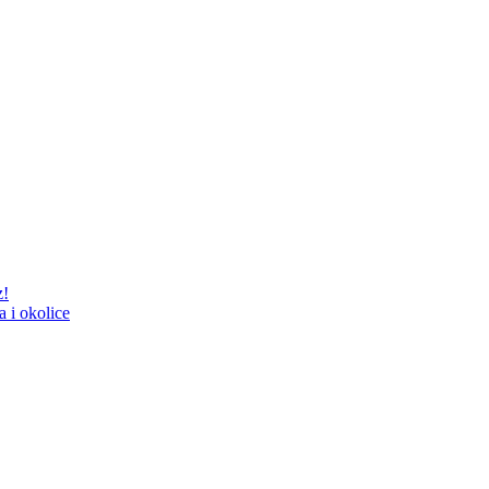
z!
 i okolice