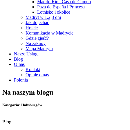
Madrid Río i Casa de Campo
Paza de España i Princesa
Lotnisko i okolice
Madryt w 1,2,3 dni
Jak dojechać
Hotele
Komunikacja w Madrycie
Gdzie zjeść?
Na zakupy
Mapa Madrytu
Nasze Usługi
Blog
O nas
Kontakt
Opinie o nas
Polonia
Na naszym blogu
Kategoria: Habsburgów
Blog