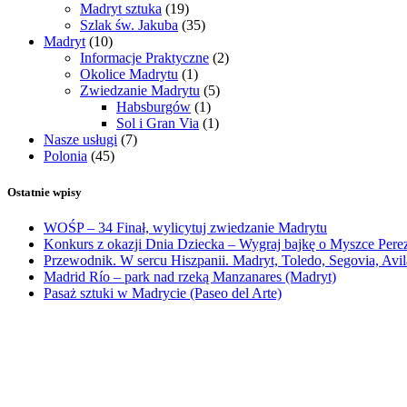
Madryt sztuka
(19)
Szlak św. Jakuba
(35)
Madryt
(10)
Informacje Praktyczne
(2)
Okolice Madrytu
(1)
Zwiedzanie Madrytu
(5)
Habsburgów
(1)
Sol i Gran Via
(1)
Nasze usługi
(7)
Polonia
(45)
Ostatnie wpisy
WOŚP – 34 Finał, wylicytuj zwiedzanie Madrytu
Konkurs z okazji Dnia Dziecka – Wygraj bajkę o Myszce Pere
Przewodnik. W sercu Hiszpanii. Madryt, Toledo, Segovia, Avila
Madrid Río – park nad rzeką Manzanares (Madryt)
Pasaż sztuki w Madrycie (Paseo del Arte)