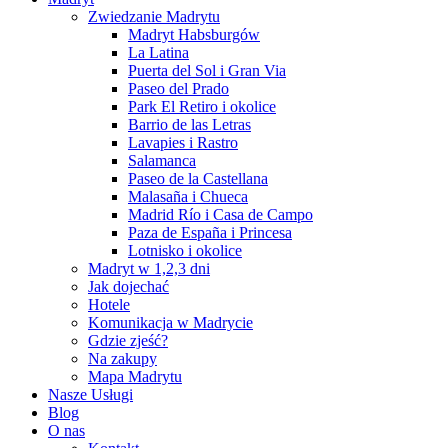
Zwiedzanie Madrytu
Madryt Habsburgów
La Latina
Puerta del Sol i Gran Via
Paseo del Prado
Park El Retiro i okolice
Barrio de las Letras
Lavapies i Rastro
Salamanca
Paseo de la Castellana
Malasaña i Chueca
Madrid Río i Casa de Campo
Paza de España i Princesa
Lotnisko i okolice
Madryt w 1,2,3 dni
Jak dojechać
Hotele
Komunikacja w Madrycie
Gdzie zjeść?
Na zakupy
Mapa Madrytu
Nasze Usługi
Blog
O nas