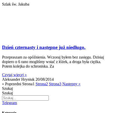
Szlak św. Jakuba
Dzień czternasty i następne już niedługo.
Przepraszam za opóźnienia. Wczoraj byłem bez zasięgu. Dzisiaj
dopiero o 6 rano mogliśmy wstać z łóżek, a droga była ciężka.
Potem kolejka do schroniska. Za
Czytaj więcej »
Aleksander Hryniuk
20/08/2014
« Poprzedni
Strona
1
Strona
2
Strona
3
Następny »
Szukaj
Szukaj
Telegram
Kategorie