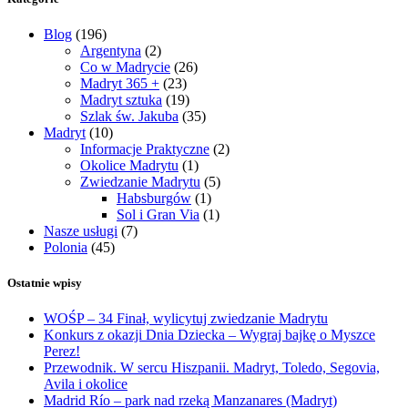
Blog
(196)
Argentyna
(2)
Co w Madrycie
(26)
Madryt 365 +
(23)
Madryt sztuka
(19)
Szlak św. Jakuba
(35)
Madryt
(10)
Informacje Praktyczne
(2)
Okolice Madrytu
(1)
Zwiedzanie Madrytu
(5)
Habsburgów
(1)
Sol i Gran Via
(1)
Nasze usługi
(7)
Polonia
(45)
Ostatnie wpisy
WOŚP – 34 Finał, wylicytuj zwiedzanie Madrytu
Konkurs z okazji Dnia Dziecka – Wygraj bajkę o Myszce
Perez!
Przewodnik. W sercu Hiszpanii. Madryt, Toledo, Segovia,
Avila i okolice
Madrid Río – park nad rzeką Manzanares (Madryt)