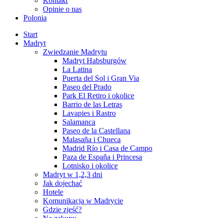
Kontakt
Opinie o nas
Polonia
Start
Madryt
Zwiedzanie Madrytu
Madryt Habsburgów
La Latina
Puerta del Sol i Gran Via
Paseo del Prado
Park El Retiro i okolice
Barrio de las Letras
Lavapies i Rastro
Salamanca
Paseo de la Castellana
Malasaña i Chueca
Madrid Río i Casa de Campo
Paza de España i Princesa
Lotnisko i okolice
Madryt w 1,2,3 dni
Jak dojechać
Hotele
Komunikacja w Madrycie
Gdzie zjeść?