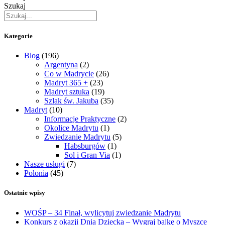
Szukaj
Kategorie
Blog
(196)
Argentyna
(2)
Co w Madrycie
(26)
Madryt 365 +
(23)
Madryt sztuka
(19)
Szlak św. Jakuba
(35)
Madryt
(10)
Informacje Praktyczne
(2)
Okolice Madrytu
(1)
Zwiedzanie Madrytu
(5)
Habsburgów
(1)
Sol i Gran Via
(1)
Nasze usługi
(7)
Polonia
(45)
Ostatnie wpisy
WOŚP – 34 Finał, wylicytuj zwiedzanie Madrytu
Konkurs z okazji Dnia Dziecka – Wygraj bajkę o Myszce