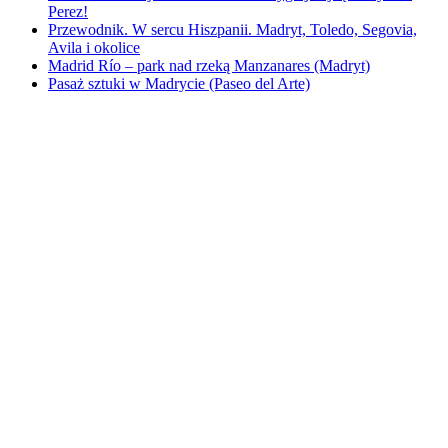
Perez!
Przewodnik. W sercu Hiszpanii. Madryt, Toledo, Segovia,
Avila i okolice
Madrid Río – park nad rzeką Manzanares (Madryt)
Pasaż sztuki w Madrycie (Paseo del Arte)