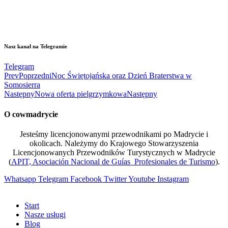
Nasz kanał na Telegramie
Telegram
Prev
Poprzedni
Noc Świętojańska oraz Dzień Braterstwa w
Somosierra
Następny
Nowa oferta pielgrzymkowa
Następny
O cowmadrycie
Jesteśmy licencjonowanymi przewodnikami po Madrycie i
okolicach. Należymy do Krajowego Stowarzyszenia
Licencjonowanych Przewodników Turystycznych w Madrycie
(
APIT, Asociación Nacional de Guías Profesionales de Turismo
).
Whatsapp
Telegram
Facebook
Twitter
Youtube
Instagram
Start
Nasze usługi
Blog