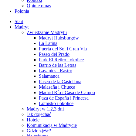
Kontakt
Opinie o nas
Polonia
Start
Madryt
Zwiedzanie Madrytu
Madryt Habsburgów
La Latina
Puerta del Sol i Gran Via
Paseo del Prado
Park El Retiro i okolice
Barrio de las Letras
Lavapies i Rastro
Salamanca
Paseo de la Castellana
Malasaña i Chueca
Madrid Río i Casa de Campo
Paza de España i Princesa
Lotnisko i okolice
Madryt w 1,2,3 dni
Jak dojechać
Hotele
Komunikacja w Madrycie
Gdzie zjeść?