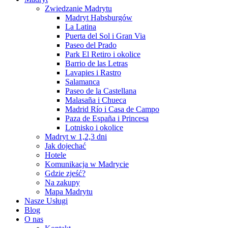
Zwiedzanie Madrytu
Madryt Habsburgów
La Latina
Puerta del Sol i Gran Via
Paseo del Prado
Park El Retiro i okolice
Barrio de las Letras
Lavapies i Rastro
Salamanca
Paseo de la Castellana
Malasaña i Chueca
Madrid Río i Casa de Campo
Paza de España i Princesa
Lotnisko i okolice
Madryt w 1,2,3 dni
Jak dojechać
Hotele
Komunikacja w Madrycie
Gdzie zjeść?
Na zakupy
Mapa Madrytu
Nasze Usługi
Blog
O nas