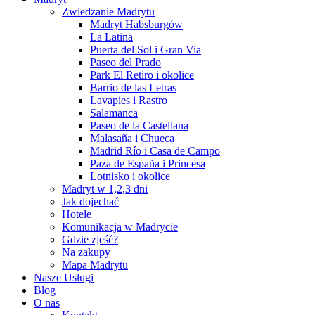
Zwiedzanie Madrytu
Madryt Habsburgów
La Latina
Puerta del Sol i Gran Via
Paseo del Prado
Park El Retiro i okolice
Barrio de las Letras
Lavapies i Rastro
Salamanca
Paseo de la Castellana
Malasaña i Chueca
Madrid Río i Casa de Campo
Paza de España i Princesa
Lotnisko i okolice
Madryt w 1,2,3 dni
Jak dojechać
Hotele
Komunikacja w Madrycie
Gdzie zjeść?
Na zakupy
Mapa Madrytu
Nasze Usługi
Blog
O nas