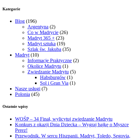
Kategorie
Blog
(196)
Argentyna
(2)
Co w Madrycie
(26)
Madryt 365 +
(23)
Madryt sztuka
(19)
Szlak św. Jakuba
(35)
Madryt
(10)
Informacje Praktyczne
(2)
Okolice Madrytu
(1)
Zwiedzanie Madrytu
(5)
Habsburgów
(1)
Sol i Gran Via
(1)
Nasze usługi
(7)
Polonia
(45)
Ostatnie wpisy
WOŚP – 34 Finał, wylicytuj zwiedzanie Madrytu
Konkurs z okazji Dnia Dziecka – Wygraj bajkę o Myszce
Perez!
Przewodnik. W sercu Hiszpanii. Madryt, Toledo, Segovia,