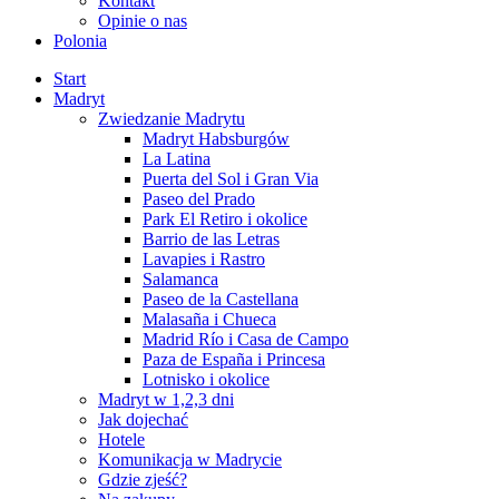
Kontakt
Opinie o nas
Polonia
Start
Madryt
Zwiedzanie Madrytu
Madryt Habsburgów
La Latina
Puerta del Sol i Gran Via
Paseo del Prado
Park El Retiro i okolice
Barrio de las Letras
Lavapies i Rastro
Salamanca
Paseo de la Castellana
Malasaña i Chueca
Madrid Río i Casa de Campo
Paza de España i Princesa
Lotnisko i okolice
Madryt w 1,2,3 dni
Jak dojechać
Hotele
Komunikacja w Madrycie
Gdzie zjeść?