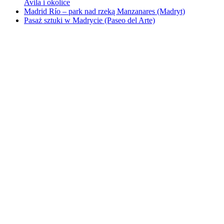
Avila i okolice
Madrid Río – park nad rzeką Manzanares (Madryt)
Pasaż sztuki w Madrycie (Paseo del Arte)