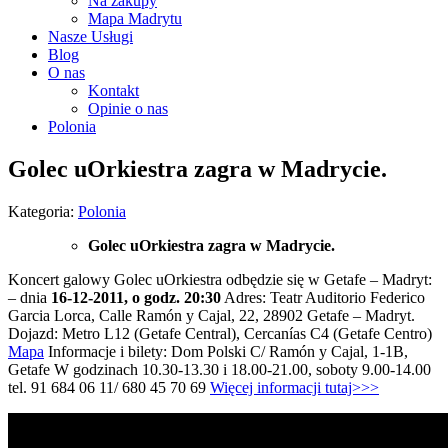
Na zakupy
Mapa Madrytu
Nasze Usługi
Blog
O nas
Kontakt
Opinie o nas
Polonia
Golec uOrkiestra zagra w Madrycie.
Kategoria:
Polonia
Golec uOrkiestra zagra w Madrycie.
Koncert galowy Golec uOrkiestra odbędzie się w Getafe – Madryt:
– dnia
16-12-2011, o godz. 20:30
Adres: Teatr Auditorio Federico
Garcia Lorca, Calle Ramón y Cajal, 22, 28902 Getafe – Madryt.
Dojazd: Metro L12 (Getafe Central), Cercanías C4 (Getafe Centro)
Mapa
Informacje i bilety: Dom Polski C/ Ramón y Cajal, 1-1B,
Getafe W godzinach 10.30-13.30 i 18.00-21.00, soboty 9.00-14.00
tel. 91 684 06 11/ 680 45 70 69
Więcej informacji tutaj>>>