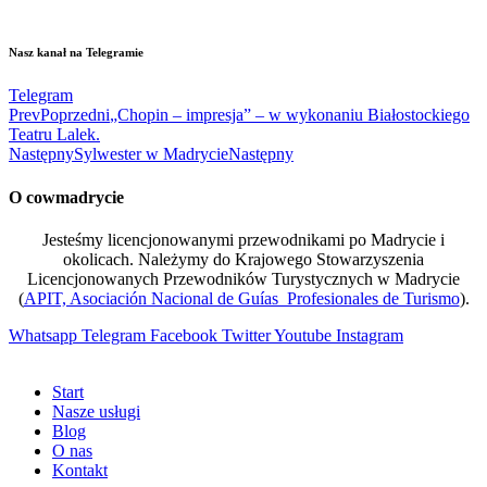
Nasz kanał na Telegramie
Telegram
Prev
Poprzedni
„Chopin – impresja” – w wykonaniu Białostockiego
Teatru Lalek.
Następny
Sylwester w Madrycie
Następny
O cowmadrycie
Jesteśmy licencjonowanymi przewodnikami po Madrycie i
okolicach. Należymy do Krajowego Stowarzyszenia
Licencjonowanych Przewodników Turystycznych w Madrycie
(
APIT, Asociación Nacional de Guías Profesionales de Turismo
).
Whatsapp
Telegram
Facebook
Twitter
Youtube
Instagram
Start
Nasze usługi
Blog
O nas
Kontakt