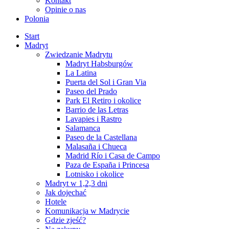
Kontakt
Opinie o nas
Polonia
Start
Madryt
Zwiedzanie Madrytu
Madryt Habsburgów
La Latina
Puerta del Sol i Gran Via
Paseo del Prado
Park El Retiro i okolice
Barrio de las Letras
Lavapies i Rastro
Salamanca
Paseo de la Castellana
Malasaña i Chueca
Madrid Río i Casa de Campo
Paza de España i Princesa
Lotnisko i okolice
Madryt w 1,2,3 dni
Jak dojechać
Hotele
Komunikacja w Madrycie
Gdzie zjeść?