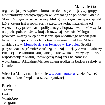
Malugu jest to
organizacja pozarządowa, która narodziła się z inicjatywy grupy
woluntariuszy przebywających w Larabanga w północnej Ghanie.
Słowo Malugu oznacza rozwój. Malugu jest organizacją non-profit,
której celem jest współpraca na rzecz rozwoju, niezależnie od
wyznana czy przekonania politycznego. Poprawa warunków życia
ubogich społeczności w krajach rozwijających się. Malugu
prowadzi własny sklep na zasadzie sprawiedliwego handlu (fair
trade), z którego środki idą na finansowanie projektów. Sklep
znajduje się w
Mercado de San Fernado w Lavapies
. Środki
pozyskiwane są również z różnego rodzaju inicjatyw woluntariuszy.
Fundacja nie zatrudnia ani jednego pracownika, a wszyscy którzy
współpracują z Malugu poświęcają swój czas na zasadzie
wolontariatu. Aktualnie Malugu zbiera środku na budowę szkoły w
Ghanie.
Więcej o Malugu na ich stronie
www.malugu.org
, gdzie również
można dokonać wpłat na rzecz organizacji.
Facebook
Twitter
LinkedIn
WhatsApp
Telegram