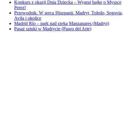
Konkurs z okazji Dnia Dziecka – Wygraj bajkę o Myszce
Perez!
Przewodnik. W sercu Hiszpanii. Madryt, Toledo, Segovia,
Avila i okolice
Madrid Río – park nad rzeką Manzanares (Madryt)
Pasaż sztuki w Madrycie (Paseo del Arte)