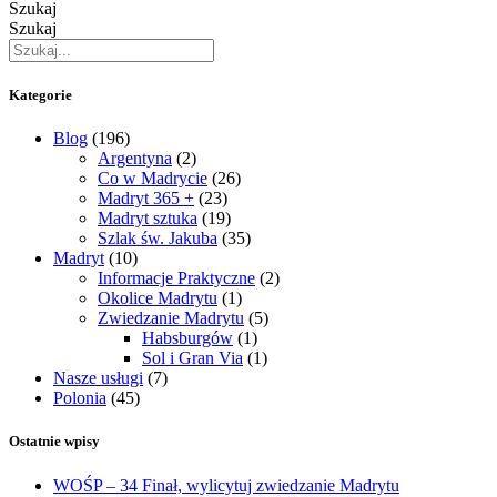
Szukaj
Szukaj
Kategorie
Blog
(196)
Argentyna
(2)
Co w Madrycie
(26)
Madryt 365 +
(23)
Madryt sztuka
(19)
Szlak św. Jakuba
(35)
Madryt
(10)
Informacje Praktyczne
(2)
Okolice Madrytu
(1)
Zwiedzanie Madrytu
(5)
Habsburgów
(1)
Sol i Gran Via
(1)
Nasze usługi
(7)
Polonia
(45)
Ostatnie wpisy
WOŚP – 34 Finał, wylicytuj zwiedzanie Madrytu