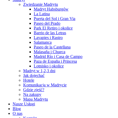
Zwiedzanie Madrytu
Madryt Habsburgów
La Latina
Puerta del Sol i Gran Via
Paseo del Prado
Park El Retiro i okolice
Barrio de las Letras
Lavapies i Rastro
Salamanca
Paseo de la Castellana
Malasaña i Chueca
Madrid Río i Casa de Campo
Paza de España i Princesa
Lotnisko i okolice
Madryt w 1,2,3 dni
Jak dojechać
Hotele
Komunikacja w Madrycie
Gdzie zjeść?
Na zakupy
Mapa Madrytu
Nasze Usługi
Blog
O nas