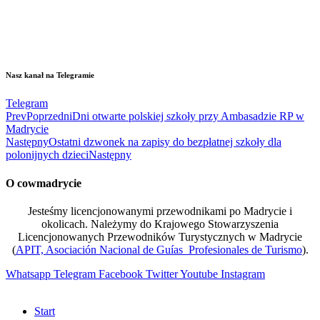
Nasz kanał na Telegramie
Telegram
Prev
Poprzedni
Dni otwarte polskiej szkoły przy Ambasadzie RP w
Madrycie
Następny
Ostatni dzwonek na zapisy do bezpłatnej szkoły dla
polonijnych dzieci
Następny
O cowmadrycie
Jesteśmy licencjonowanymi przewodnikami po Madrycie i
okolicach. Należymy do Krajowego Stowarzyszenia
Licencjonowanych Przewodników Turystycznych w Madrycie
(
APIT, Asociación Nacional de Guías Profesionales de Turismo
).
Whatsapp
Telegram
Facebook
Twitter
Youtube
Instagram
Start