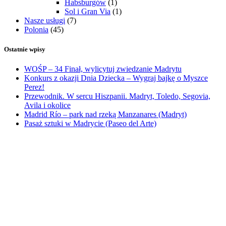
Habsburgów
(1)
Sol i Gran Via
(1)
Nasze usługi
(7)
Polonia
(45)
Ostatnie wpisy
WOŚP – 34 Finał, wylicytuj zwiedzanie Madrytu
Konkurs z okazji Dnia Dziecka – Wygraj bajkę o Myszce
Perez!
Przewodnik. W sercu Hiszpanii. Madryt, Toledo, Segovia,
Avila i okolice
Madrid Río – park nad rzeką Manzanares (Madryt)
Pasaż sztuki w Madrycie (Paseo del Arte)