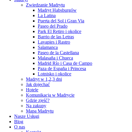
Zwiedzanie Madrytu
Madryt Habsburgów
La Latina
Puerta del Sol i Gran Via
Paseo del Prado
Park El Retiro i okolice
Barrio de las Letras
Lavapies i Rastro
Salamanca
Paseo de la Castellana
Malasaña i Chueca
Madrid Río i Casa de Campo
Paza de España i Princesa
Lotnisko i okolice
Madryt w 1,2,3 dni
Jak dojechać
Hotele
Komunikacja w Madrycie
Gdzie zjeść?
Na zakupy
Mapa Madrytu
Nasze Usługi
Blog
O nas