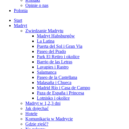
Kontakt
Opinie o nas
Polonia
Start
Madryt
Zwiedzanie Madrytu
Madryt Habsburgów
La Latina
Puerta del Sol i Gran Via
Paseo del Prado
Park El Retiro i okolice
Barrio de las Letras
Lavapies i Rastro
Salamanca
Paseo de la Castellana
Malasaña i Chueca
Madrid Río i Casa de Campo
Paza de España i Princesa
Lotnisko i okolice
Madryt w 1,2,3 dni
Jak dojechać
Hotele
Komunikacja w Madrycie
Gdzie zjeść?