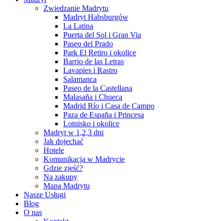
Zwiedzanie Madrytu
Madryt Habsburgów
La Latina
Puerta del Sol i Gran Via
Paseo del Prado
Park El Retiro i okolice
Barrio de las Letras
Lavapies i Rastro
Salamanca
Paseo de la Castellana
Malasaña i Chueca
Madrid Río i Casa de Campo
Paza de España i Princesa
Lotnisko i okolice
Madryt w 1,2,3 dni
Jak dojechać
Hotele
Komunikacja w Madrycie
Gdzie zjeść?
Na zakupy
Mapa Madrytu
Nasze Usługi
Blog
O nas