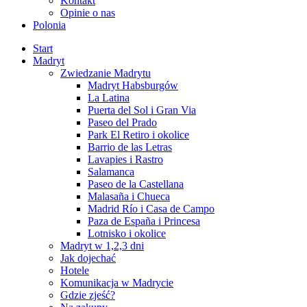
Kontakt
Opinie o nas
Polonia
Start
Madryt
Zwiedzanie Madrytu
Madryt Habsburgów
La Latina
Puerta del Sol i Gran Via
Paseo del Prado
Park El Retiro i okolice
Barrio de las Letras
Lavapies i Rastro
Salamanca
Paseo de la Castellana
Malasaña i Chueca
Madrid Río i Casa de Campo
Paza de España i Princesa
Lotnisko i okolice
Madryt w 1,2,3 dni
Jak dojechać
Hotele
Komunikacja w Madrycie
Gdzie zjeść?