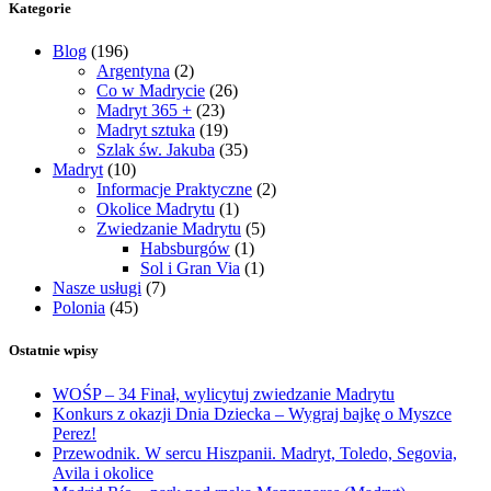
Kategorie
Blog
(196)
Argentyna
(2)
Co w Madrycie
(26)
Madryt 365 +
(23)
Madryt sztuka
(19)
Szlak św. Jakuba
(35)
Madryt
(10)
Informacje Praktyczne
(2)
Okolice Madrytu
(1)
Zwiedzanie Madrytu
(5)
Habsburgów
(1)
Sol i Gran Via
(1)
Nasze usługi
(7)
Polonia
(45)
Ostatnie wpisy
WOŚP – 34 Finał, wylicytuj zwiedzanie Madrytu
Konkurs z okazji Dnia Dziecka – Wygraj bajkę o Myszce
Perez!
Przewodnik. W sercu Hiszpanii. Madryt, Toledo, Segovia,
Avila i okolice