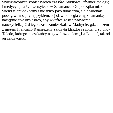
wykształconych kobiet swoich czasów. Studiował również teologię
i medycynę na Uniwersytecie w Salamance. Od początku miała
wielki talent do łaciny i nie tylko jako tłumaczka, ale doskonale
posługiwała się tym językiem. Jej sława obiegła całą Salamankę, a
następnie całe królestwo, aby wkrótce zostać nadworną
nauczycielką. Od tego czasu zamieszkała w Madrycie, gdzie razem
z mężem Francisco Ramirezem, założyła klasztor i szpital przy ulicy
Toledo, którego mieszkańcy nazywali szpitalem „La Latina”, tak od
jej założycielki.