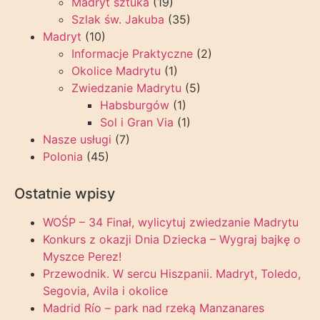
Madryt sztuka
(19)
Szlak św. Jakuba
(35)
Madryt
(10)
Informacje Praktyczne
(2)
Okolice Madrytu
(1)
Zwiedzanie Madrytu
(5)
Habsburgów
(1)
Sol i Gran Via
(1)
Nasze usługi
(7)
Polonia
(45)
Ostatnie wpisy
WOŚP – 34 Finał, wylicytuj zwiedzanie Madrytu
Konkurs z okazji Dnia Dziecka – Wygraj bajkę o
Myszce Perez!
Przewodnik. W sercu Hiszpanii. Madryt, Toledo,
Segovia, Avila i okolice
Madrid Río – park nad rzeką Manzanares