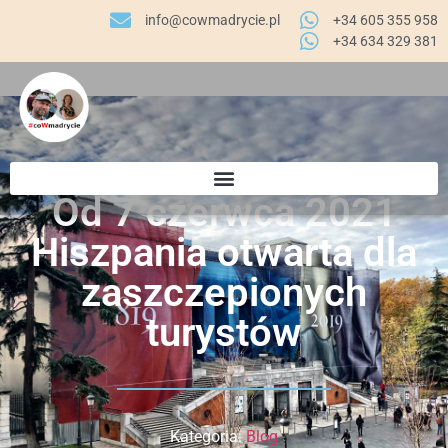
info@cowmadrycie.pl
+34 605 355 958
+34 634 329 381​
Od 7 czerwca 2021
Hiszpania otwarta dla
zaszczepionych
turystów
Kategoria:
Blog