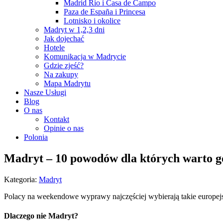
Madrid Río i Casa de Campo
Paza de España i Princesa
Lotnisko i okolice
Madryt w 1,2,3 dni
Jak dojechać
Hotele
Komunikacja w Madrycie
Gdzie zjeść?
Na zakupy
Mapa Madrytu
Nasze Usługi
Blog
O nas
Kontakt
Opinie o nas
Polonia
Madryt – 10 powodów dla których warto g
Kategoria:
Madryt
Polacy na weekendowe wyprawy najczęściej wybierają takie europejsk
Dlaczego nie Madryt?