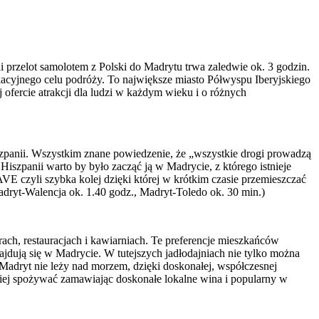
 przelot samolotem z Polski do Madrytu trwa zaledwie ok. 3 godzin.
kacyjnego celu podróży. To największe miasto Półwyspu Iberyjskiego
fercie atrakcji dla ludzi w każdym wieku i o różnych
zpanii. Wszystkim znane powiedzenie, że „wszystkie drogi prowadzą
szpanii warto by było zacząć ją w Madrycie, z którego istnieje
VE czyli szybka kolej dzięki której w krótkim czasie przemieszczać
dryt-Walencja ok. 1.40 godz., Madryt-Toledo ok. 30 min.)
ach, restauracjach i kawiarniach. Te preferencje mieszkańców
najdują się w Madrycie. W tutejszych jadłodajniach nie tylko można
Madryt nie leży nad morzem, dzięki doskonałej, współczesnej
piej spożywać zamawiając doskonałe lokalne wina i popularny w