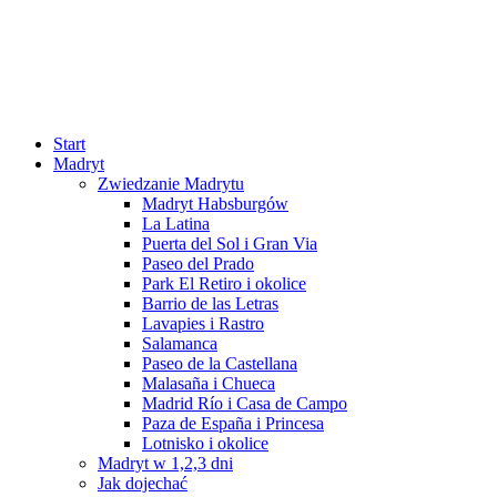
Start
Madryt
Zwiedzanie Madrytu
Madryt Habsburgów
La Latina
Puerta del Sol i Gran Via
Paseo del Prado
Park El Retiro i okolice
Barrio de las Letras
Lavapies i Rastro
Salamanca
Paseo de la Castellana
Malasaña i Chueca
Madrid Río i Casa de Campo
Paza de España i Princesa
Lotnisko i okolice
Madryt w 1,2,3 dni
Jak dojechać