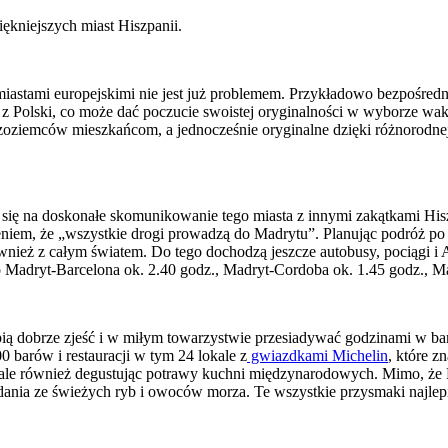
ękniejszych miast Hiszpanii.
iastami europejskimi nie jest już problemem. Przykładowo bezpośredni
w z Polski, co może dać poczucie swoistej oryginalności w wyborze wa
oziemców mieszkańcom, a jednocześnie oryginalne dzięki różnorodnej o
 się na doskonałe skomunikowanie tego miasta z innymi zakątkami His
em, że „wszystkie drogi prowadzą do Madrytu”. Planując podróż po Hi
nież z całym światem. Do tego dochodzą jeszcze autobusy, pociągi i A
 Madryt-Barcelona ok. 2.40 godz., Madryt-Cordoba ok. 1.45 godz., Ma
bią dobrze zjeść i w miłym towarzystwie przesiadywać godzinami w bar
 barów i restauracji w tym 24 lokale z
gwiazdkami Michelin
, które z
, ale również degustując potrawy kuchni międzynarodowych. Mimo, że 
 dania ze świeżych ryb i owoców morza. Te wszystkie przysmaki najle