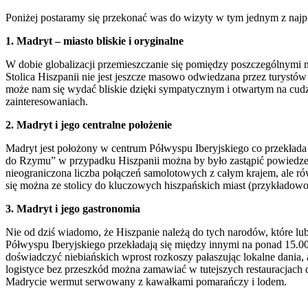
Poniżej postaramy się przekonać was do wizyty w tym jednym z najpi
1. Madryt – miasto bliskie i oryginalne
W dobie globalizacji przemieszczanie się pomiędzy poszczególnymi m
Stolica Hiszpanii nie jest jeszcze masowo odwiedzana przez turystó
może nam się wydać bliskie dzięki sympatycznym i otwartym na cudz
zainteresowaniach.
2. Madryt i jego centralne położenie
Madryt jest położony w centrum Półwyspu Iberyjskiego co przekłada
do Rzymu” w przypadku Hiszpanii można by było zastąpić powiedzeni
nieograniczona liczba połączeń samolotowych z całym krajem, ale rów
się można ze stolicy do kluczowych hiszpańskich miast (przykładowo
3. Madryt i jego gastronomia
Nie od dziś wiadomo, że Hiszpanie należą do tych narodów, które lu
Półwyspu Iberyjskiego przekładają się między innymi na ponad 15.000
doświadczyć niebiańskich wprost rozkoszy pałaszując lokalne dania
logistyce bez przeszkód można zamawiać w tutejszych restauracjach
Madrycie wermut serwowany z kawałkami pomarańczy i lodem.