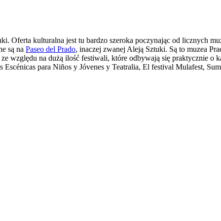
uki. Oferta kulturalna jest tu bardzo szeroka poczynając od licznych mu
ne są na
Paseo del Prado
, inaczej zwanej Aleją Sztuki. Są to muzea Pr
ze względu na dużą ilość festiwali, które odbywają się praktycznie o ka
rtes Escénicas para Niños y Jóvenes y Teatralia, El festival Mulafest