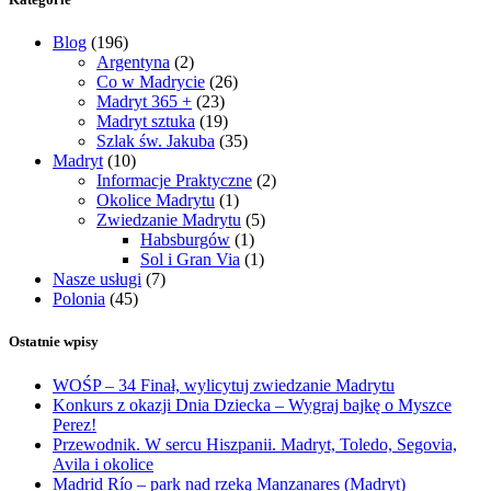
Blog
(196)
Argentyna
(2)
Co w Madrycie
(26)
Madryt 365 +
(23)
Madryt sztuka
(19)
Szlak św. Jakuba
(35)
Madryt
(10)
Informacje Praktyczne
(2)
Okolice Madrytu
(1)
Zwiedzanie Madrytu
(5)
Habsburgów
(1)
Sol i Gran Via
(1)
Nasze usługi
(7)
Polonia
(45)
Ostatnie wpisy
WOŚP – 34 Finał, wylicytuj zwiedzanie Madrytu
Konkurs z okazji Dnia Dziecka – Wygraj bajkę o Myszce
Perez!
Przewodnik. W sercu Hiszpanii. Madryt, Toledo, Segovia,
Avila i okolice
Madrid Río – park nad rzeką Manzanares (Madryt)