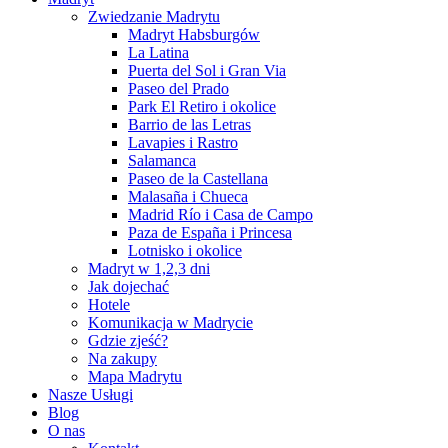
Zwiedzanie Madrytu
Madryt Habsburgów
La Latina
Puerta del Sol i Gran Via
Paseo del Prado
Park El Retiro i okolice
Barrio de las Letras
Lavapies i Rastro
Salamanca
Paseo de la Castellana
Malasaña i Chueca
Madrid Río i Casa de Campo
Paza de España i Princesa
Lotnisko i okolice
Madryt w 1,2,3 dni
Jak dojechać
Hotele
Komunikacja w Madrycie
Gdzie zjeść?
Na zakupy
Mapa Madrytu
Nasze Usługi
Blog
O nas