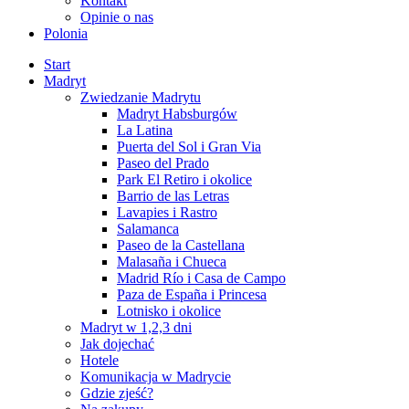
Kontakt
Opinie o nas
Polonia
Start
Madryt
Zwiedzanie Madrytu
Madryt Habsburgów
La Latina
Puerta del Sol i Gran Via
Paseo del Prado
Park El Retiro i okolice
Barrio de las Letras
Lavapies i Rastro
Salamanca
Paseo de la Castellana
Malasaña i Chueca
Madrid Río i Casa de Campo
Paza de España i Princesa
Lotnisko i okolice
Madryt w 1,2,3 dni
Jak dojechać
Hotele
Komunikacja w Madrycie
Gdzie zjeść?