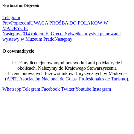
Nasz kanał na Telegramie
Telegram
Prev
Poprzedni
UWAGA PROŚBA DO POLAKÓW W
MADRYCIE
Następny
2014 rokiem El Greco. Sylwetka artysty i planowane
wystawy w Muzeum Prado
Następny
O cowmadrycie
Jesteśmy licencjonowanymi przewodnikami po Madrycie i
okolicach. Należymy do Krajowego Stowarzyszenia
Licencjonowanych Przewodników Turystycznych w Madrycie
(
APIT, Asociación Nacional de Guías Profesionales de Turismo
).
Whatsapp
Telegram
Facebook
Twitter
Youtube
Instagram