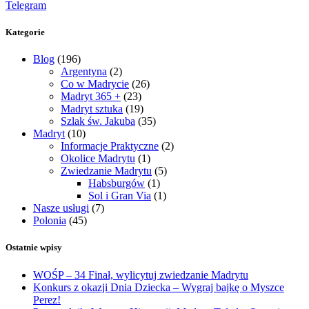
Telegram
Kategorie
Blog
(196)
Argentyna
(2)
Co w Madrycie
(26)
Madryt 365 +
(23)
Madryt sztuka
(19)
Szlak św. Jakuba
(35)
Madryt
(10)
Informacje Praktyczne
(2)
Okolice Madrytu
(1)
Zwiedzanie Madrytu
(5)
Habsburgów
(1)
Sol i Gran Via
(1)
Nasze usługi
(7)
Polonia
(45)
Ostatnie wpisy
WOŚP – 34 Finał, wylicytuj zwiedzanie Madrytu
Konkurs z okazji Dnia Dziecka – Wygraj bajkę o Myszce
Perez!