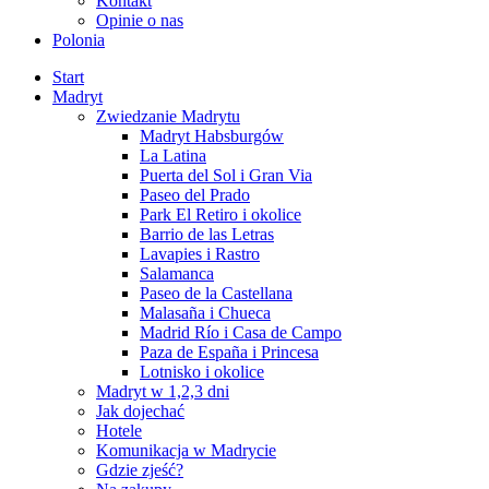
Kontakt
Opinie o nas
Polonia
Start
Madryt
Zwiedzanie Madrytu
Madryt Habsburgów
La Latina
Puerta del Sol i Gran Via
Paseo del Prado
Park El Retiro i okolice
Barrio de las Letras
Lavapies i Rastro
Salamanca
Paseo de la Castellana
Malasaña i Chueca
Madrid Río i Casa de Campo
Paza de España i Princesa
Lotnisko i okolice
Madryt w 1,2,3 dni
Jak dojechać
Hotele
Komunikacja w Madrycie
Gdzie zjeść?