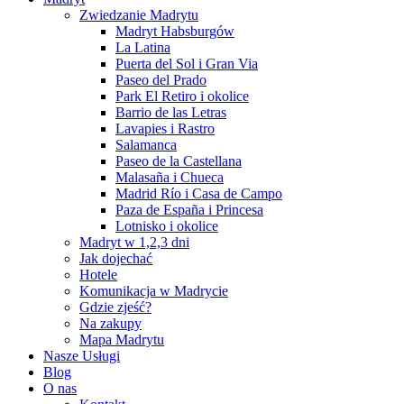
Zwiedzanie Madrytu
Madryt Habsburgów
La Latina
Puerta del Sol i Gran Via
Paseo del Prado
Park El Retiro i okolice
Barrio de las Letras
Lavapies i Rastro
Salamanca
Paseo de la Castellana
Malasaña i Chueca
Madrid Río i Casa de Campo
Paza de España i Princesa
Lotnisko i okolice
Madryt w 1,2,3 dni
Jak dojechać
Hotele
Komunikacja w Madrycie
Gdzie zjeść?
Na zakupy
Mapa Madrytu
Nasze Usługi
Blog
O nas