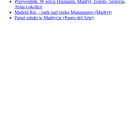
Przewodnik. W sercu Hiszpanii. Madryt, Toledo, Segovia,
Avila i okolice
Madrid Río – park nad rzeką Manzanares (Madryt)
Pasaż sztuki w Madrycie (Paseo del Arte)