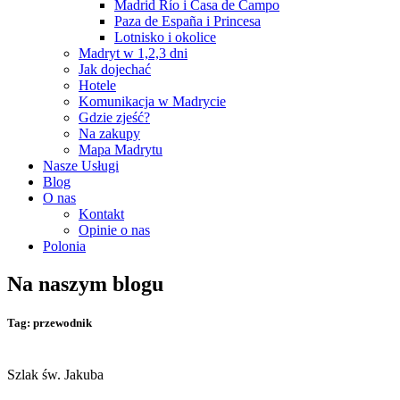
Madrid Río i Casa de Campo
Paza de España i Princesa
Lotnisko i okolice
Madryt w 1,2,3 dni
Jak dojechać
Hotele
Komunikacja w Madrycie
Gdzie zjeść?
Na zakupy
Mapa Madrytu
Nasze Usługi
Blog
O nas
Kontakt
Opinie o nas
Polonia
Na naszym blogu
Tag: przewodnik
Szlak św. Jakuba