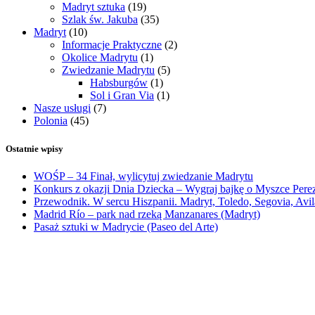
Madryt sztuka
(19)
Szlak św. Jakuba
(35)
Madryt
(10)
Informacje Praktyczne
(2)
Okolice Madrytu
(1)
Zwiedzanie Madrytu
(5)
Habsburgów
(1)
Sol i Gran Via
(1)
Nasze usługi
(7)
Polonia
(45)
Ostatnie wpisy
WOŚP – 34 Finał, wylicytuj zwiedzanie Madrytu
Konkurs z okazji Dnia Dziecka – Wygraj bajkę o Myszce Pere
Przewodnik. W sercu Hiszpanii. Madryt, Toledo, Segovia, Avila
Madrid Río – park nad rzeką Manzanares (Madryt)
Pasaż sztuki w Madrycie (Paseo del Arte)