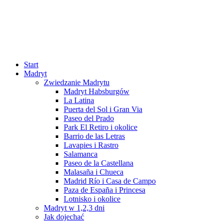
Start
Madryt
Zwiedzanie Madrytu
Madryt Habsburgów
La Latina
Puerta del Sol i Gran Via
Paseo del Prado
Park El Retiro i okolice
Barrio de las Letras
Lavapies i Rastro
Salamanca
Paseo de la Castellana
Malasaña i Chueca
Madrid Río i Casa de Campo
Paza de España i Princesa
Lotnisko i okolice
Madryt w 1,2,3 dni
Jak dojechać