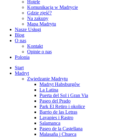
Hotele
Komunikacja w Madrycie
Gdzie zjeść?
Na zakupy
Mapa Madrytu
Nasze Usługi
Blog
O nas
Kontakt
Opinie o nas
Polonia
Start
Madryt
Zwiedzanie Madrytu
Madryt Habsburgów
La Latina
Puerta del Sol i Gran Via
Paseo del Prado
Park El Retiro i okolice
Barrio de las Letras
Lavapies i Rastro
Salamanca
Paseo de la Castellana
Malasaña i Chueca