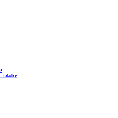
z!
 i okolice