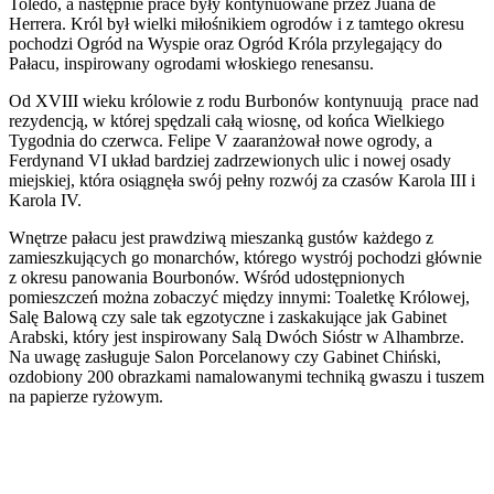
Toledo, a następnie prace były kontynuowane przez Juana de
Herrera. Król był wielki miłośnikiem ogrodów i z tamtego okresu
pochodzi Ogród na Wyspie oraz Ogród Króla przylegający do
Pałacu, inspirowany ogrodami włoskiego renesansu.
Od XVIII wieku królowie z rodu Burbonów kontynuują prace nad
rezydencją, w której spędzali całą wiosnę, od końca Wielkiego
Tygodnia do czerwca. Felipe V zaaranżował nowe ogrody, a
Ferdynand VI układ bardziej zadrzewionych ulic i nowej osady
miejskiej, która osiągnęła swój pełny rozwój za czasów Karola III i
Karola IV.
Wnętrze pałacu jest prawdziwą mieszanką gustów każdego z
zamieszkujących go monarchów, którego wystrój pochodzi głównie
z okresu panowania Bourbonów. Wśród udostępnionych
pomieszczeń można zobaczyć między innymi: Toaletkę Królowej,
Salę Balową czy sale tak egzotyczne i zaskakujące jak Gabinet
Arabski, który jest inspirowany Salą Dwóch Sióstr w Alhambrze.
Na uwagę zasługuje Salon Porcelanowy czy Gabinet Chiński,
ozdobiony 200 obrazkami namalowanymi techniką gwaszu i tuszem
na papierze ryżowym.