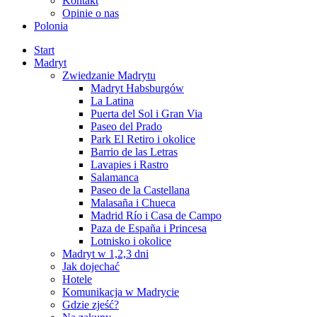
Kontakt
Opinie o nas
Polonia
Start
Madryt
Zwiedzanie Madrytu
Madryt Habsburgów
La Latina
Puerta del Sol i Gran Via
Paseo del Prado
Park El Retiro i okolice
Barrio de las Letras
Lavapies i Rastro
Salamanca
Paseo de la Castellana
Malasaña i Chueca
Madrid Río i Casa de Campo
Paza de España i Princesa
Lotnisko i okolice
Madryt w 1,2,3 dni
Jak dojechać
Hotele
Komunikacja w Madrycie
Gdzie zjeść?