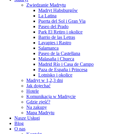
Zwiedzanie Madrytu
Madryt Habsburgów
La Latina
Puerta del Sol i Gran Via
Paseo del Prado
Park El Retiro i okolice
Barrio de las Letras
Lavapies i Rastro
Salamanca
Paseo de la Castellana
Malasaña i Chueca
Madrid Río i Casa de Campo
Paza de España i Princesa
Lotnisko i okolice
Madryt w 1,2,3 dni
Jak dojechać
Hotele
Komunikacja w Madrycie
Gdzie zjeść?
Na zakupy
Mapa Madrytu
Nasze Usługi
Blog
O nas