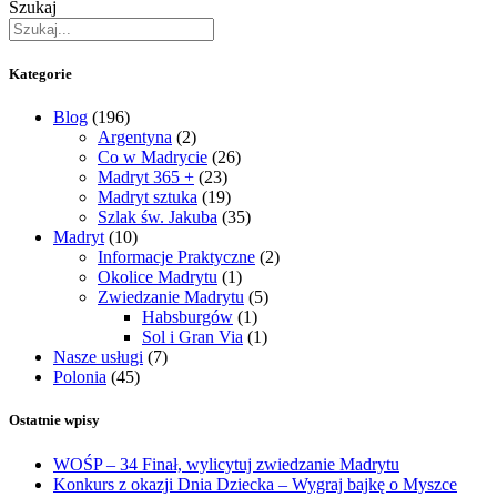
Szukaj
Kategorie
Blog
(196)
Argentyna
(2)
Co w Madrycie
(26)
Madryt 365 +
(23)
Madryt sztuka
(19)
Szlak św. Jakuba
(35)
Madryt
(10)
Informacje Praktyczne
(2)
Okolice Madrytu
(1)
Zwiedzanie Madrytu
(5)
Habsburgów
(1)
Sol i Gran Via
(1)
Nasze usługi
(7)
Polonia
(45)
Ostatnie wpisy
WOŚP – 34 Finał, wylicytuj zwiedzanie Madrytu
Konkurs z okazji Dnia Dziecka – Wygraj bajkę o Myszce