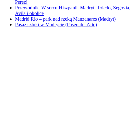
Perez!
Przewodnik. W sercu Hiszpanii. Madryt, Toledo, Segovia,
Avila i okolice
Madrid Río – park nad rzeką Manzanares (Madryt)
Pasaż sztuki w Madrycie (Paseo del Arte)