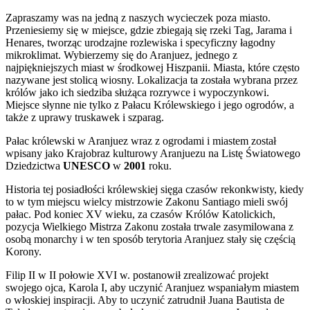
Zapraszamy was na jedną z naszych wycieczek poza miasto.
Przeniesiemy się w miejsce, gdzie zbiegają się rzeki Tag, Jarama i
Henares, tworząc urodzajne rozlewiska i specyficzny łagodny
mikroklimat. Wybierzemy się do Aranjuez, jednego z
najpiękniejszych miast w środkowej Hiszpanii. Miasta, które często
nazywane jest stolicą wiosny. Lokalizacja ta została wybrana przez
królów jako ich siedziba służąca rozrywce i wypoczynkowi.
Miejsce słynne nie tylko z Pałacu Królewskiego i jego ogrodów, a
także z uprawy truskawek i szparag.
Pałac królewski w Aranjuez wraz z ogrodami i miastem został
wpisany jako Krajobraz kulturowy Aranjuezu na Listę Światowego
Dziedzictwa
UNESCO
w
2001
roku.
Historia tej posiadłości królewskiej sięga czasów rekonkwisty, kiedy
to w tym miejscu wielcy mistrzowie Zakonu Santiago mieli swój
pałac. Pod koniec XV wieku, za czasów Królów Katolickich,
pozycja Wielkiego Mistrza Zakonu została trwale zasymilowana z
osobą monarchy i w ten sposób terytoria Aranjuez stały się częścią
Korony.
Filip II w II połowie XVI w. postanowił zrealizować projekt
swojego ojca, Karola I, aby uczynić Aranjuez wspaniałym miastem
o włoskiej inspiracji. Aby to uczynić zatrudnił Juana Bautista de