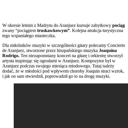
W okresie letnim z Madrytu do Aranjuez kursuje zabytkowy
pociąg
zwany “pociągiem
truskawkowym”
. Kolejna atrakcja turystyczna
tego wspaniałego miasteczka.
Dla miłośników muzyki w szczególności gitary polecamy Concierto
de Aranjuez, stworzone przez hiszpańskiego muzyka
Joaquína
Rodrigo.
Ten niezapomniany koncert na gitarę i orkiestrę stworzył
artysta inspirując się ogrodami w Aranjuez. Kompozytor był w
Aranjuez podczas swojego miesiąca miodowego. Tutaj należy
dodać, że w młodości pod wpływem choroby Joaquin straci wzrok,
i jak on sam stwierdził, poprowadził go to na drogę muzyki.