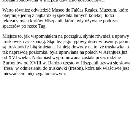
Warto również odwiedzić Museo de Falúas Reales. Muzeum, które
obejmuje jedną z najbardziej spektakularnych kolekcji łodzi
rekreacyjnych królów Hiszpanii, które były używane podczas
spacerów po rzece Tag.
Miejsce to, jak wspomniałem na początku, słynie również z uprawy
truskawek czy szparag. Stąd też jego typowy deser wiosenny, jakim
są truskawki z bitą śmietaną. Istnieją dowody na to, że truskawka, a
tak naprawdę poziomka, była uprawiana na polach w Aranjuez już
od XVI wieku. Natomiast wypromowana została przez rodzinę
Burbonów od XVIII w. Bardzo często w Hiszpanii używa się słowa
¨fresa¨ w odniesieniu do truskawki (fresón), która tak właściwie jest
mieszańcem międzygatunkowym.