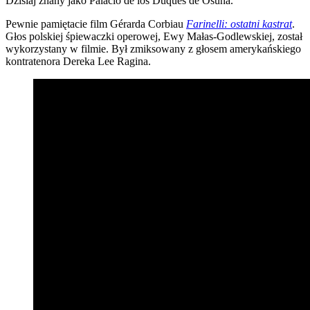
Dzisiaj znany jako Palacio de los Duques de Osuna.
Pewnie pamiętacie film Gérarda Corbiau
Farinelli: ostatni kastrat
.
Głos polskiej śpiewaczki operowej, Ewy Małas-Godlewskiej, został
wykorzystany w filmie. Był zmiksowany z głosem amerykańskiego
kontratenora Dereka Lee Ragina.