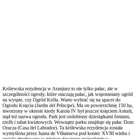
Królewska rezydencja w Aranjuez to nie tylko pałac, ale w
szczególności ogrody, które otaczają pałac, jak wspomniany ogród
na wyspie, czy Ogród Króla. Warto wybrać się na spacer do
Ogrodu Księcia (Jardin del Príncipe). Ma on powierzchnię 150 ha,
stworzony w okresie kiedy Karola IV był jeszcze księciem Asturii,
stąd też nazwa ogrodu. Park jest ozdobiony dziesiątkami fontann,
rzeźb i rabat kwiatowych. Wewnątrz parku znajduje się pałac Dom
Oracza (Casa del Labrador). Ta królewska rezydencja została
wymyślona przez Juana de Villanueva pod koniec XVIII wieku i
została zbudowana w miejscu dawnego gospodarstwa.