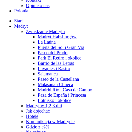
Kontakt
Opinie o nas
Polonia
Start
Madryt
Zwiedzanie Madrytu
Madryt Habsburgów
La Latina
Puerta del Sol i Gran Via
Paseo del Prado
Park El Retiro i okolice
Barrio de las Letras
Lavapies i Rastro
Salamanca
Paseo de la Castellana
Malasaña i Chueca
Madrid Río i Casa de Campo
Paza de España i Princesa
Lotnisko i okolice
Madryt w 1,2,3 dni
Jak dojechać
Hotele
Komunikacja w Madrycie
Gdzie zjeść?