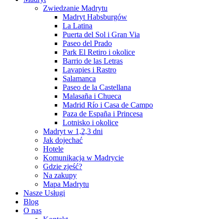
Zwiedzanie Madrytu
Madryt Habsburgów
La Latina
Puerta del Sol i Gran Via
Paseo del Prado
Park El Retiro i okolice
Barrio de las Letras
Lavapies i Rastro
Salamanca
Paseo de la Castellana
Malasaña i Chueca
Madrid Río i Casa de Campo
Paza de España i Princesa
Lotnisko i okolice
Madryt w 1,2,3 dni
Jak dojechać
Hotele
Komunikacja w Madrycie
Gdzie zjeść?
Na zakupy
Mapa Madrytu
Nasze Usługi
Blog
O nas