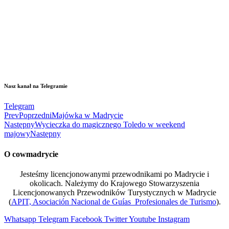
Nasz kanał na Telegramie
Telegram
Prev
Poprzedni
Majówka w Madrycie
Następny
Wycieczka do magicznego Toledo w weekend
majowy
Następny
O cowmadrycie
Jesteśmy licencjonowanymi przewodnikami po Madrycie i
okolicach. Należymy do Krajowego Stowarzyszenia
Licencjonowanych Przewodników Turystycznych w Madrycie
(
APIT, Asociación Nacional de Guías Profesionales de Turismo
).
Whatsapp
Telegram
Facebook
Twitter
Youtube
Instagram