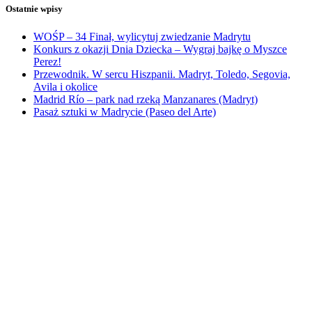
Ostatnie wpisy
WOŚP – 34 Finał, wylicytuj zwiedzanie Madrytu
Konkurs z okazji Dnia Dziecka – Wygraj bajkę o Myszce
Perez!
Przewodnik. W sercu Hiszpanii. Madryt, Toledo, Segovia,
Avila i okolice
Madrid Río – park nad rzeką Manzanares (Madryt)
Pasaż sztuki w Madrycie (Paseo del Arte)