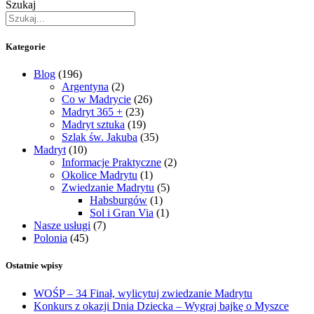
Szukaj
Kategorie
Blog
(196)
Argentyna
(2)
Co w Madrycie
(26)
Madryt 365 +
(23)
Madryt sztuka
(19)
Szlak św. Jakuba
(35)
Madryt
(10)
Informacje Praktyczne
(2)
Okolice Madrytu
(1)
Zwiedzanie Madrytu
(5)
Habsburgów
(1)
Sol i Gran Via
(1)
Nasze usługi
(7)
Polonia
(45)
Ostatnie wpisy
WOŚP – 34 Finał, wylicytuj zwiedzanie Madrytu
Konkurs z okazji Dnia Dziecka – Wygraj bajkę o Myszce