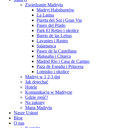
Zwiedzanie Madrytu
Madryt Habsburgów
La Latina
Puerta del Sol i Gran Via
Paseo del Prado
Park El Retiro i okolice
Barrio de las Letras
Lavapies i Rastro
Salamanca
Paseo de la Castellana
Malasaña i Chueca
Madrid Río i Casa de Campo
Paza de España i Princesa
Lotnisko i okolice
Madryt w 1,2,3 dni
Jak dojechać
Hotele
Komunikacja w Madrycie
Gdzie zjeść?
Na zakupy
Mapa Madrytu
Nasze Usługi
Blog
O nas