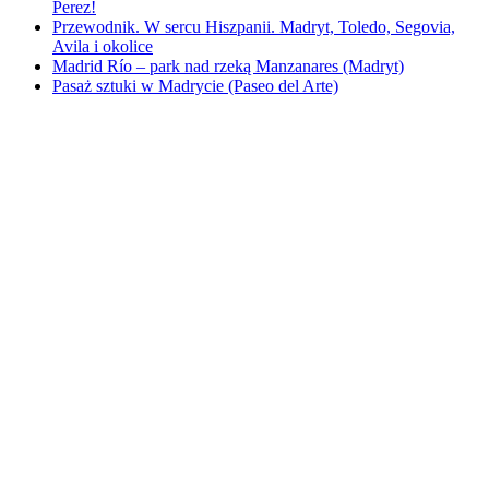
Perez!
Przewodnik. W sercu Hiszpanii. Madryt, Toledo, Segovia,
Avila i okolice
Madrid Río – park nad rzeką Manzanares (Madryt)
Pasaż sztuki w Madrycie (Paseo del Arte)