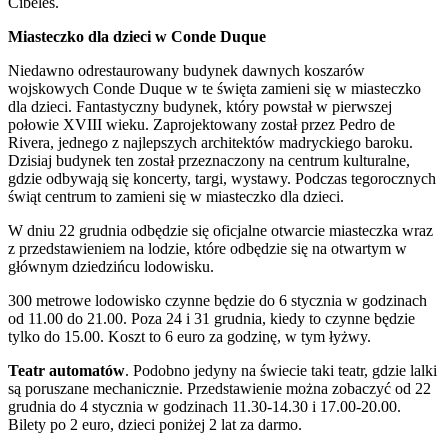
Cibeles.
Miasteczko dla dzieci w Conde Duque
Niedawno odrestaurowany budynek dawnych koszarów
wojskowych Conde Duque w te święta zamieni się w miasteczko
dla dzieci. Fantastyczny budynek, który powstał w pierwszej
połowie XVIII wieku. Zaprojektowany został przez Pedro de
Rivera, jednego z najlepszych architektów madryckiego baroku.
Dzisiaj budynek ten został przeznaczony na centrum kulturalne,
gdzie odbywają się koncerty, targi, wystawy. Podczas tegorocznych
świąt centrum to zamieni się w miasteczko dla dzieci.
W dniu 22 grudnia odbędzie się oficjalne otwarcie miasteczka wraz
z przedstawieniem na lodzie, które odbędzie się na otwartym w
głównym dziedzińcu lodowisku.
300 metrowe lodowisko czynne będzie do 6 stycznia w godzinach
od 11.00 do 21.00. Poza 24 i 31 grudnia, kiedy to czynne będzie
tylko do 15.00. Koszt to 6 euro za godzinę, w tym łyżwy.
Teatr automatów
. Podobno jedyny na świecie taki teatr, gdzie lalki
są poruszane mechanicznie. Przedstawienie można zobaczyć od 22
grudnia do 4 stycznia w godzinach 11.30-14.30 i 17.00-20.00.
Bilety po 2 euro, dzieci poniżej 2 lat za darmo.