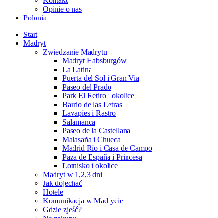
Kontakt
Opinie o nas
Polonia
Start
Madryt
Zwiedzanie Madrytu
Madryt Habsburgów
La Latina
Puerta del Sol i Gran Via
Paseo del Prado
Park El Retiro i okolice
Barrio de las Letras
Lavapies i Rastro
Salamanca
Paseo de la Castellana
Malasaña i Chueca
Madrid Río i Casa de Campo
Paza de España i Princesa
Lotnisko i okolice
Madryt w 1,2,3 dni
Jak dojechać
Hotele
Komunikacja w Madrycie
Gdzie zjeść?