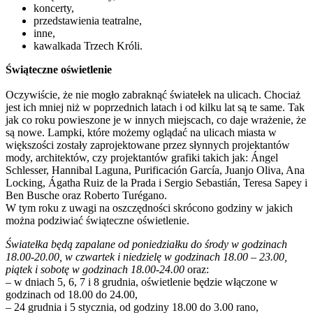
koncerty,
przedstawienia teatralne,
inne,
kawalkada Trzech Króli.
Świąteczne oświetlenie
Oczywiście, że nie mogło zabraknąć światełek na ulicach. Chociaż
jest ich mniej niż w poprzednich latach i od kilku lat są te same. Tak
jak co roku powieszone je w innych miejscach, co daje wrażenie, że
są nowe. Lampki, które możemy oglądać na ulicach miasta w
większości zostały zaprojektowane przez słynnych projektantów
mody, architektów, czy projektantów grafiki takich jak: Ángel
Schlesser, Hannibal Laguna, Purificación García, Juanjo Oliva, Ana
Locking, Ágatha Ruiz de la Prada i Sergio Sebastián, Teresa Sapey i
Ben Busche oraz Roberto Turégano.
W tym roku z uwagi na oszczędności skrócono godziny w jakich
można podziwiać świąteczne oświetlenie.
Światełka będą zapalane od poniedziałku do środy w godzinach
18.00-20.00, w czwartek i niedzielę w godzinach 18.00 – 23.00,
piątek i sobotę w godzinach 18.00-24.00
oraz:
– w dniach 5, 6, 7 i 8 grudnia, oświetlenie będzie włączone w
godzinach od 18.00 do 24.00,
– 24 grudnia i 5 stycznia, od godziny 18.00 do 3.00 rano,