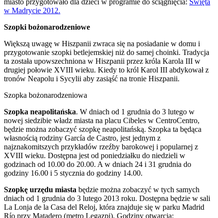
miasto przygotowało dla dzieci w programie do ściągnięcia:
Święta
w Madrycie 2012.
Szopki bożonarodzeniowe
Większą uwagę w Hiszpanii zwraca się na posiadanie w domu i
przygotowanie szopki betlejemskiej niż do samej choinki. Tradycja
ta została upowszechniona w Hiszpanii przez króla Karola III w
drugiej połowie XVIII wieku. Kiedy to król Karol III abdykował z
tronów Neapolu i Sycylii aby zasiąść na tronie Hiszpanii.
Szopka bożonarodzeniowa
Szopka neapolitańska
. W dniach od 1 grudnia do 3 lutego w
nowej siedzibie władz miasta na placu Cibeles w CentroCentro,
będzie można zobaczyć szopkę neapolitańską. Szopka ta będąca
własnością rodziny García de Castro, jest jednym z
najznakomitszych przykładów rzeźby barokowej i popularnej z
XVIII wieku. Dostępna jest od poniedziałku do niedzieli w
godzinach od 10.00 do 20.00. A w dniach 24 i 31 grudnia do
godziny 16.00 i 5 stycznia do godziny 14.00.
Szopkę urzędu miasta
będzie można zobaczyć w tych samych
dniach od 1 grudnia do 3 lutego 2013 roku. Dostępna będzie w sali
La Lonja de la Casa del Reloj, która znajduje się w parku Madrid
Río przy Matadero (metro Legazpi). Godziny otwarcia: