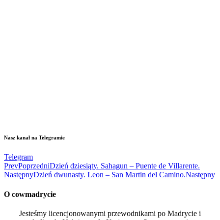
Nasz kanał na Telegramie
Telegram
Prev
Poprzedni
Dzień dziesiąty. Sahagun – Puente de Villarente.
Następny
Dzień dwunasty. Leon – San Martin del Camino.
Następny
O cowmadrycie
Jesteśmy licencjonowanymi przewodnikami po Madrycie i