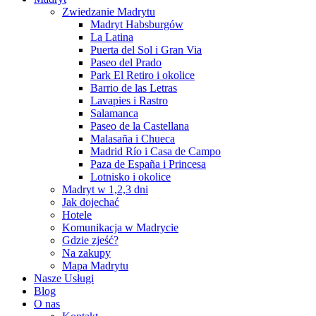
Zwiedzanie Madrytu
Madryt Habsburgów
La Latina
Puerta del Sol i Gran Via
Paseo del Prado
Park El Retiro i okolice
Barrio de las Letras
Lavapies i Rastro
Salamanca
Paseo de la Castellana
Malasaña i Chueca
Madrid Río i Casa de Campo
Paza de España i Princesa
Lotnisko i okolice
Madryt w 1,2,3 dni
Jak dojechać
Hotele
Komunikacja w Madrycie
Gdzie zjeść?
Na zakupy
Mapa Madrytu
Nasze Usługi
Blog
O nas