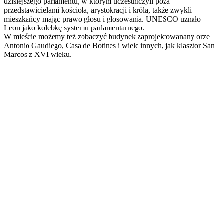
dzisiejszego parlamentu, w którym uczestniczyli poza
przedstawicielami kościoła, arystokracji i króla, także zwykli
mieszkańcy mając prawo głosu i głosowania. UNESCO uznało
Leon jako kolebkę systemu parlamentarnego.
W mieście możemy też zobaczyć budynek zaprojektowanany orze
Antonio Gaudiego, Casa de Botines i wiele innych, jak klasztor San
Marcos z XVI wieku.