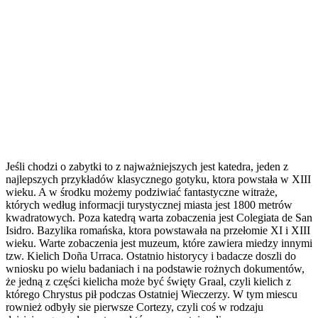
Jeśli chodzi o zabytki to z najważniejszych jest katedra, jeden z
najlepszych przykładów klasycznego gotyku, ktora powstała w XIII
wieku. A w środku możemy podziwiać fantastyczne witraże,
których według informacji turystycznej miasta jest 1800 metrów
kwadratowych. Poza katedrą warta zobaczenia jest Colegiata de San
Isidro. Bazylika romańska, ktora powstawała na przełomie XI i XIII
wieku. Warte zobaczenia jest muzeum, które zawiera miedzy innymi
tzw. Kielich Doña Urraca. Ostatnio historycy i badacze doszli do
wniosku po wielu badaniach i na podstawie rożnych dokumentów,
że jedną z części kielicha może być święty Graal, czyli kielich z
którego Chrystus pił podczas Ostatniej Wieczerzy. W tym miescu
rownież odbyły sie pierwsze Cortezy, czyli coś w rodzaju