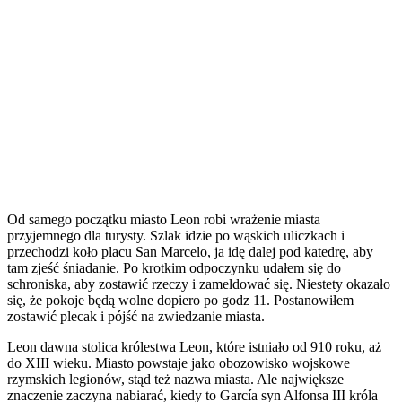
Od samego początku miasto Leon robi wrażenie miasta
przyjemnego dla turysty. Szlak idzie po wąskich uliczkach i
przechodzi koło placu San Marcelo, ja idę dalej pod katedrę, aby
tam zjeść śniadanie. Po krotkim odpoczynku udałem się do
schroniska, aby zostawić rzeczy i zameldować się. Niestety okazało
się, że pokoje będą wolne dopiero po godz 11. Postanowiłem
zostawić plecak i pójść na zwiedzanie miasta.
Leon dawna stolica królestwa Leon, które istniało od 910 roku, aż
do XIII wieku. Miasto powstaje jako obozowisko wojskowe
rzymskich legionów, stąd też nazwa miasta. Ale największe
znaczenie zaczyna nabiarać, kiedy to García syn Alfonsa III króla