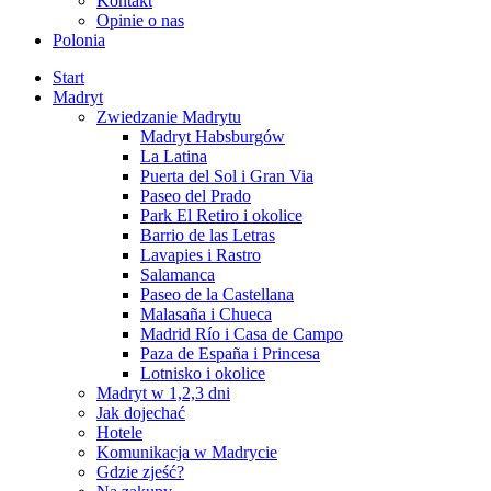
Kontakt
Opinie o nas
Polonia
Start
Madryt
Zwiedzanie Madrytu
Madryt Habsburgów
La Latina
Puerta del Sol i Gran Via
Paseo del Prado
Park El Retiro i okolice
Barrio de las Letras
Lavapies i Rastro
Salamanca
Paseo de la Castellana
Malasaña i Chueca
Madrid Río i Casa de Campo
Paza de España i Princesa
Lotnisko i okolice
Madryt w 1,2,3 dni
Jak dojechać
Hotele
Komunikacja w Madrycie
Gdzie zjeść?