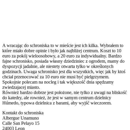
A wracając do schroniska to w mieście jest ich kilka. Wybrałem to
które miało dobre opinie i było jak najbliżej centrum. Koszt to 10
euro za pokój wieloosobowy, a 20 euro za indywidualny. Bardzo
fajne schronisko, posiada własny dziedziniec z ogrodem, mamy do
dyspozycji jadalnie, ale niestety otwarta tylko w określonych
godzinach. Uwaga schronisko jest dla wszystkich, więc jak by ktoś
chciał przenocować za 10 euro nie musi być pielgrzymem.
Spokojnie polecam na nocleg i tak większość dnia spędzamy
zwiedzajacej miasto.
Również bardzo dobrze jest położone, nie tylko z uwagi na bliskość
do katedry, ale rownież, że jest w samym centrum dzielnicy
Húmedo, typowa dzielnica z barami, aby wyjść wieczorem.
Kontakt do schroniska
Albergue Unamuno
Calle San Pelayo 15
24003 Leon