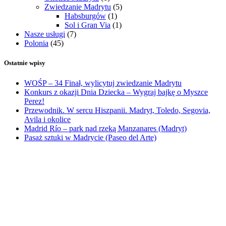
Zwiedzanie Madrytu
(5)
Habsburgów
(1)
Sol i Gran Via
(1)
Nasze usługi
(7)
Polonia
(45)
Ostatnie wpisy
WOŚP – 34 Finał, wylicytuj zwiedzanie Madrytu
Konkurs z okazji Dnia Dziecka – Wygraj bajkę o Myszce
Perez!
Przewodnik. W sercu Hiszpanii. Madryt, Toledo, Segovia,
Avila i okolice
Madrid Río – park nad rzeką Manzanares (Madryt)
Pasaż sztuki w Madrycie (Paseo del Arte)