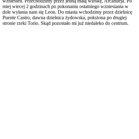
wzniesień. Przechodzimy przez jedną małą wioskę, Arcahueja. Po
miej wiecej 2 godzinach po pokonaniu ostatniego wzniesiania w
dole wyłania nam się Leon. Do miasta wchodzimy przez dzielnicę
Puente Castro, dawna dzielnica żydowska, położona po drugiej
stronie rzeki Torio. Skąd pozostało mi już niedaleko do centrum.