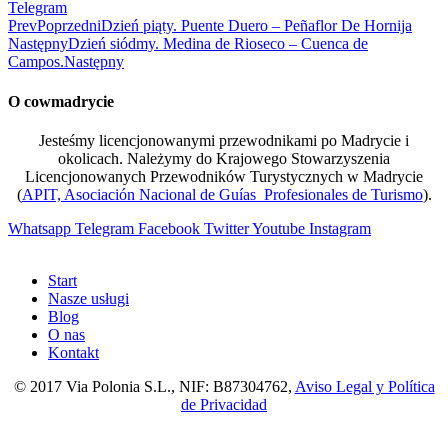
Telegram
Prev
Poprzedni
Dzień piąty. Puente Duero – Peñaflor De Hornija
Następny
Dzień siódmy. Medina de Rioseco – Cuenca de
Campos.
Następny
O cowmadrycie
Jesteśmy licencjonowanymi przewodnikami po Madrycie i
okolicach. Należymy do Krajowego Stowarzyszenia
Licencjonowanych Przewodników Turystycznych w Madrycie
(
APIT, Asociación Nacional de Guías Profesionales de Turismo
).
Whatsapp
Telegram
Facebook
Twitter
Youtube
Instagram
Start
Nasze usługi
Blog
O nas
Kontakt
© 2017 Via Polonia S.L., NIF: B87304762,
Aviso Legal y Política
de Privacidad