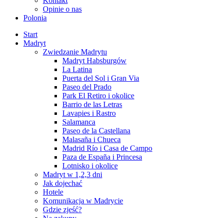
Kontakt
Opinie o nas
Polonia
Start
Madryt
Zwiedzanie Madrytu
Madryt Habsburgów
La Latina
Puerta del Sol i Gran Via
Paseo del Prado
Park El Retiro i okolice
Barrio de las Letras
Lavapies i Rastro
Salamanca
Paseo de la Castellana
Malasaña i Chueca
Madrid Río i Casa de Campo
Paza de España i Princesa
Lotnisko i okolice
Madryt w 1,2,3 dni
Jak dojechać
Hotele
Komunikacja w Madrycie
Gdzie zjeść?