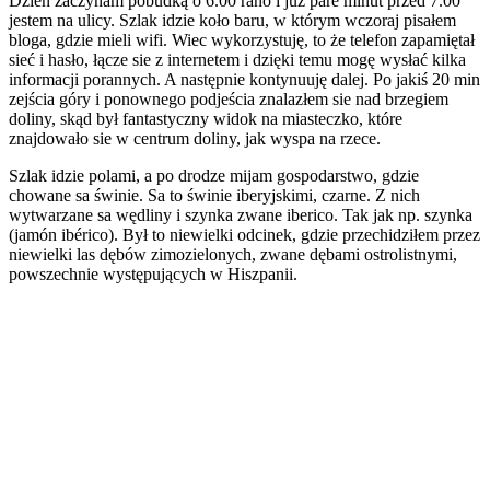
Dzień zaczynam pobudką o 6.00 rano i już pare minut przed 7.00
jestem na ulicy. Szlak idzie koło baru, w którym wczoraj pisałem
bloga, gdzie mieli wifi. Wiec wykorzystuję, to że telefon zapamiętał
sieć i hasło, łącze sie z internetem i dzięki temu mogę wysłać kilka
informacji porannych. A następnie kontynuuję dalej. Po jakiś 20 min
zejścia góry i ponownego podjeścia znalazłem sie nad brzegiem
doliny, skąd był fantastyczny widok na miasteczko, które
znajdowało sie w centrum doliny, jak wyspa na rzece.
Szlak idzie polami, a po drodze mijam gospodarstwo, gdzie
chowane sa świnie. Sa to świnie iberyjskimi, czarne. Z nich
wytwarzane sa wędliny i szynka zwane iberico. Tak jak np. szynka
(jamón ibérico). Był to niewielki odcinek, gdzie przechidziłem przez
niewielki las dębów zimozielonych, zwane dębami ostrolistnymi,
powszechnie występujących w Hiszpanii.