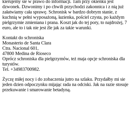
kierujemy sie w prawo do informacji. Tam przy okienku jest
dzwonek. Dzwonimy i po chwili przychodzi zakonnica i z nią już
załatwiamy cała sprawę. Schronisk w bardzo dobrym stanie, z
kuchnią w pełni wyposażoną, łazienka, pościel czysta, po każdym
pielgrzymie zmieniana i prana. Koszt jak do tej pory, to najdrożej, 7
euro, ale to i tak nie jest źle jak za takie warunki.
Kontakt do schroniska
Monasterio de Santa Clara
Ctra. Nacional 601,
47800 Medina de Rioseco
Oprócz schroniska dla pielgrzymów, też maja opcje schroniska dla
turystów.
Tel. +34983700982.
Życzę miłej nocy i do zobaczenia jutro na szlaku. Przydałby mi sie
jeden dzien odpoczynku mijając rada na odciski. Jak na razie stosuje
przekuwanie i smarowanie betadyną.