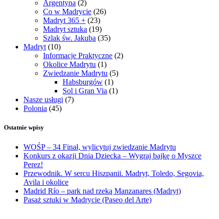
Argentyna
(2)
Co w Madrycie
(26)
Madryt 365 +
(23)
Madryt sztuka
(19)
Szlak św. Jakuba
(35)
Madryt
(10)
Informacje Praktyczne
(2)
Okolice Madrytu
(1)
Zwiedzanie Madrytu
(5)
Habsburgów
(1)
Sol i Gran Via
(1)
Nasze usługi
(7)
Polonia
(45)
Ostatnie wpisy
WOŚP – 34 Finał, wylicytuj zwiedzanie Madrytu
Konkurs z okazji Dnia Dziecka – Wygraj bajkę o Myszce
Perez!
Przewodnik. W sercu Hiszpanii. Madryt, Toledo, Segovia,
Avila i okolice
Madrid Río – park nad rzeką Manzanares (Madryt)
Pasaż sztuki w Madrycie (Paseo del Arte)