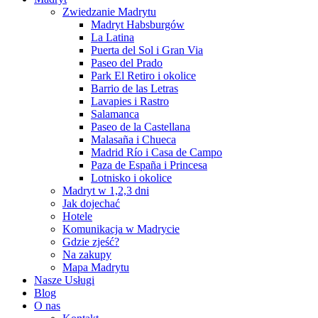
Zwiedzanie Madrytu
Madryt Habsburgów
La Latina
Puerta del Sol i Gran Via
Paseo del Prado
Park El Retiro i okolice
Barrio de las Letras
Lavapies i Rastro
Salamanca
Paseo de la Castellana
Malasaña i Chueca
Madrid Río i Casa de Campo
Paza de España i Princesa
Lotnisko i okolice
Madryt w 1,2,3 dni
Jak dojechać
Hotele
Komunikacja w Madrycie
Gdzie zjeść?
Na zakupy
Mapa Madrytu
Nasze Usługi
Blog
O nas