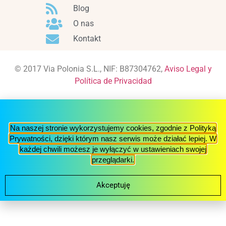
Blog
O nas
Kontakt
© 2017 Via Polonia S.L., NIF: B87304762,
Aviso Legal y
Política de Privacidad
Na naszej stronie wykorzystujemy cookies, zgodnie z Polityką
Prywatności, dzięki którym nasz serwis może działać lepiej. W
każdej chwili możesz je wyłączyć w ustawieniach swojej
przeglądarki.
Akceptuję