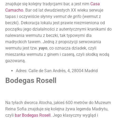
znajduje się kolejny tradycjami bar, a jest nim
Casa
Camacho
. Bar od lat dwudziestych XX wieku serwuje
tapas i oczywiście słynny
vermut de grifo
(wermut z
beczki). Dekoracja lokalu jest prawie niezmieniona od
początku jego działalności z autentycznymi kranikami do
nalewania wermutu z beczki, tak typowymi dla
madryckich tawern. Jedną z propozycji serwowania
wermutu jest tzw.
yayo
, co oznacza dziadek, czyli
mieszanka wermutu z ginem i caserą, czyli słodką wodą
gazowaną.
Adres: Calle de San Andrés, 4, 28004 Madrid
Bodegas Rosell
Na tyłach dworca Atocha, jakieś 600 metrów do Muzeum
Reina Sofia znajduje się kolejna żywa legenda Madrytu,
czyli
bar Bodegas Rosell
. Jego klasyczny wygląd i