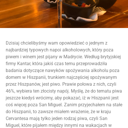
Dzisiaj chcielibyśmy wam opowiedzieć o jednym z
najbardziej typowych napoi alkoholowych, który poza
piwem i winem jest pijany w Madrycie. Według brytyjskiej
firmy Kantar, która jakiś czas temu przeprowadziła
badania dotyczące nawyków spożywania alkoholu poza
domem w Hiszpanii, trunkiem najczęściej spożywanym
przez Hiszpanów, jest piwo. Prawie połowa z nich, czyli
46%, wybiera ten złocisty napój. Myślę, że do tematu piwa
jeszcze kiedyś wrócimy, aby pokazać, iż w Hiszpanii jest
coś więcej poza San Miguel. Zanim przyjechałem na stałe
do Hiszpanii, to zawsze miałem wrażenie, że w kraju
Cervantesa mają tylko jeden rodzaj piwa, czyli San
Miguel, które pijałem między innymi na wakacjach w