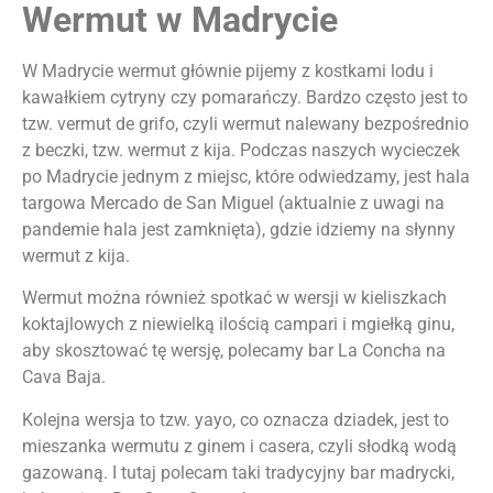
Wermut w Madrycie
W Madrycie wermut głównie pijemy z kostkami lodu i
kawałkiem cytryny czy pomarańczy. Bardzo często jest to
tzw. vermut de grifo, czyli wermut nalewany bezpośrednio
z beczki, tzw. wermut z kija. Podczas naszych wycieczek
po Madrycie jednym z miejsc, które odwiedzamy, jest hala
targowa Mercado de San Miguel (aktualnie z uwagi na
pandemie hala jest zamknięta), gdzie idziemy na słynny
wermut z kija.
Wermut można również spotkać w wersji w kieliszkach
koktajlowych z niewielką ilością campari i mgiełką ginu,
aby skosztować tę wersję, polecamy bar La Concha na
Cava Baja.
Kolejna wersja to tzw. yayo, co oznacza dziadek, jest to
mieszanka wermutu z ginem i casera, czyli słodką wodą
gazowaną. I tutaj polecam taki tradycyjny bar madrycki,