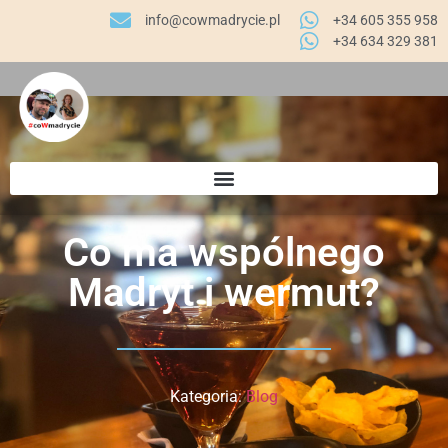
info@cowmadrycie.pl
+34 605 355 958
+34 634 329 381​
Co ma wspólnego
Madryt i wermut?
Kategoria:
Blog