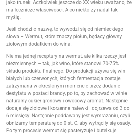
jako trunek. Aczkolwiek jeszcze do XX wieku uważano, że
ma lecznicze właściwości. A co niektórzy nadal tak
myślą.
Jeśli chodzi o nazwę, to wywodzi się od niemieckiego
słowa – Wermut, które znaczy piołun, będący główny
ziołowym dodatkiem do wina.
Nie ma jednej receptury na wermut, ale kilka rzeczy jest
niezmiennych – tak, jak wino, które stanowi 70-75%
składu produktu finalnego. Do produkcji używa się win
białych lub czerwonych, których fermentacja zostaje
zatrzymana w określonym momencie przez dodanie
destylatu w postaci brandy, po to, by zachować w winie
naturalny cukier gronowy i owocowy aromat. Następnie
dodaje się ziołowe i korzenne nalewki i dojrzewa od 3 do
6 miesięcy. Następnie poddawany jest wymrażaniu, czyli
obniżamy temperaturę do 0 st. C, aby wytrąciły się osady.
Po tym procesie wermut się pasteryzuje i butelkuje.