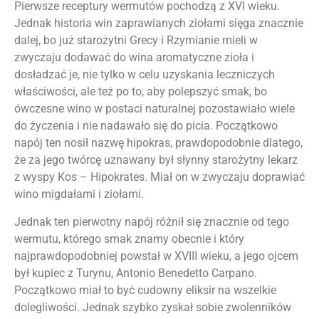
Pierwsze receptury wermutów pochodzą z XVI wieku.
Jednak historia win zaprawianych ziołami sięga znacznie
dalej, bo już starożytni Grecy i Rzymianie mieli w
zwyczaju dodawać do wina aromatyczne zioła i
dosładzać je, nie tylko w celu uzyskania leczniczych
właściwości, ale też po to, aby polepszyć smak, bo
ówczesne wino w postaci naturalnej pozostawiało wiele
do życzenia i nie nadawało się do picia. Początkowo
napój ten nosił nazwę hipokras, prawdopodobnie dlatego,
że za jego twórcę uznawany był słynny starożytny lekarz
z wyspy Kos – Hipokrates. Miał on w zwyczaju doprawiać
wino migdałami i ziołami.
Jednak ten pierwotny napój różnił się znacznie od tego
wermutu, którego smak znamy obecnie i który
najprawdopodobniej powstał w XVIII wieku, a jego ojcem
był kupiec z Turynu, Antonio Benedetto Carpano.
Początkowo miał to być cudowny eliksir na wszelkie
dolegliwości. Jednak szybko zyskał sobie zwolenników