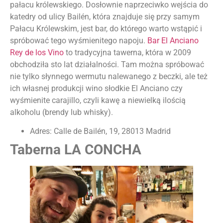
pałacu królewskiego. Dosłownie naprzeciwko wejścia do
katedry od ulicy Bailén, która znajduje się przy samym
Pałacu Królewskim, jest bar, do którego warto wstąpić i
spróbować tego wyśmienitego napoju.
Bar El Anciano
Rey de los Vino
to tradycyjna tawerna, która w 2009
obchodziła sto lat działalności. Tam można spróbować
nie tylko słynnego wermutu nalewanego z beczki, ale też
ich własnej produkcji wino słodkie El Anciano czy
wyśmienite carajillo, czyli kawę a niewielką ilością
alkoholu (brendy lub whisky).
Adres: Calle de Bailén, 19, 28013 Madrid
Taberna LA CONCHA